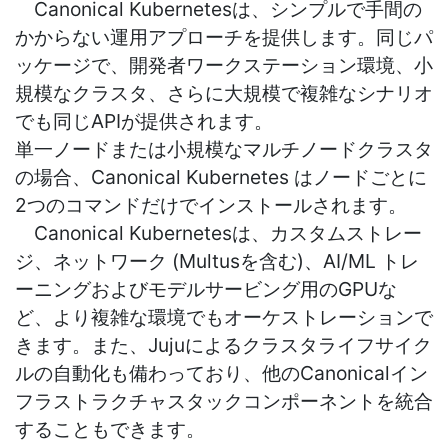
Canonical Kubernetesは、シンプルで手間の
かからない運用アプローチを提供します。同じパ
ッケージで、開発者ワークステーション環境、小
規模なクラスタ、さらに大規模で複雑なシナリオ
でも同じ
API
が提供されます。
単一ノードまたは小規模なマルチノードクラスタ
の場合、
Canonical Kubernetes
はノードごとに
2
つのコマンドだけでインストールされます。
Canonical Kubernetes
は、カスタムストレー
ジ、ネットワーク
(Multus
を含む
)
、
AI/ML
トレ
ーニングおよびモデルサービング用の
GPU
な
ど、より複雑な環境でもオーケストレーションで
きます。また、
Juju
によるクラスタライフサイク
ルの自動化も備わっており、他の
Canonical
イン
フラストラクチャスタックコンポーネントを統合
することもできます。