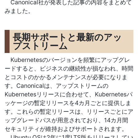
Canonical
社が発表した記事の内容をまとめて
みました。
長期サポートと最新のアッ
プストリーム
Kubernetes
のバージョンを頻繁にアップグレ
ードすると、ビジネスの継続性が損なわれ、時間
とコストのかかるメンテナンスが必要になりま
す。
Canonical
は、アップストリームの
Kubernetes
リリースに合わせて、
Kubernetes
パ
ッケージの暫定リリースを
4
カ月ごとに提供しま
す。これらの暫定リリースは、リリースごとにア
ップグレードパスが用意されており、
14
カ月間
セキュリティが維持およびサポートされます。
Ubuntu OS
は
2
年に
1
度
LTS
版をリリースしてい