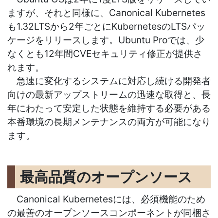
ますが、それと同様に、
Canonical Kubernetes
も
1.32LTS
から
2
年ごとに
Kubernetes
の
LTS
パッ
ケージをリリースします。
Ubuntu Pro
では、少
なくとも
12
年間
CVE
セキュリティ修正が提供さ
れます。
急速に変化するシステムに対応し続ける開発者
向けの最新アップストリームの迅速な取得と、長
年にわたって安定した状態を維持する必要がある
本番環境の長期メンテナンスの両方が可能になり
ます。
最高品質のオープンソース
Canonical Kubernetesには、必須機能のため
の最善のオープンソースコンポーネントが同梱さ