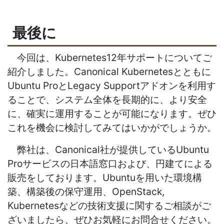
最後に
今回は、
Kubernetes12
年サポートについてご
紹介しました。
Canonical Kubernetes
とともに
Ubuntu Pro
と
Legacy Support
アドオンを利用す
ることで、システム全体を長期的に、より安全
に、確実に運用することが可能になります。ぜひ
これを機会に検討してみてはいかがでしょうか。
弊社は、
Canonical
社が提供している
Ubuntu
Pro
サービスの日本語窓口および、円建てによる
販売をしております。
Ubuntu
を用いた環境構
築、構築後の保守運用、
OpenStack,
Kubernetes
などの技術支援に関するご相談がご
ざいましたら、ぜひお気軽にお問合せください。