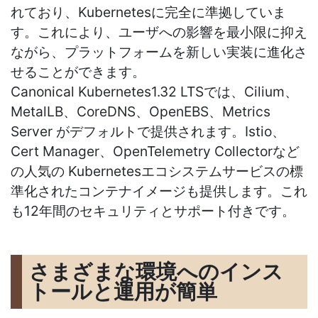
れており、
Kubernetes
に完全に準拠していま
す。これにより、ユーザへの影響を最小限に抑え
ながら、プラットフォームを新しい実装に進化さ
せることができます。
Canonical Kubernetes1.32 LTS
では、
Cilium
、
MetalLB
、
CoreDNS
、
OpenEBS
、
Metrics
Server
がデフォルトで提供されます。
Istio
、
Cert Manager
、
OpenTelemetry Collector
など
の人気の
Kubernetes
エコシステムサービスの標
準化されたコンテナイメージも提供します。これ
も
12
年間のセキュリティとサポート付きです。
さまざまな環境へのインス
トールと運用が簡単