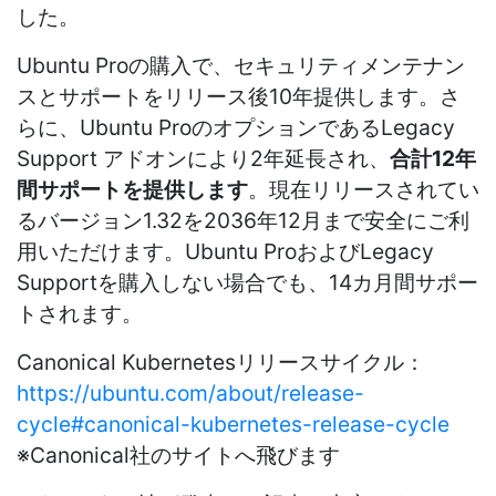
した。
Ubuntu Proの購入で、セキュリティメンテナン
スとサポートをリリース後
10
年提供します。さ
らに、
Ubuntu Pro
のオプションである
Legacy
Support
アドオンにより
2
年延長され、
合計12年
間サポートを提供します
。現在リリースされてい
るバージョン
1.32
を
2036
年
12
月まで安全にご利
用いただけます。
Ubuntu Pro
および
Legacy
Support
を購入しない場合でも、
14
カ月間サポー
トされます。
Canonical Kubernetesリリースサイクル：
https://ubuntu.com/about/release-
cycle#canonical-kubernetes-release-cycle
※
Canonical
社のサイトへ飛びます