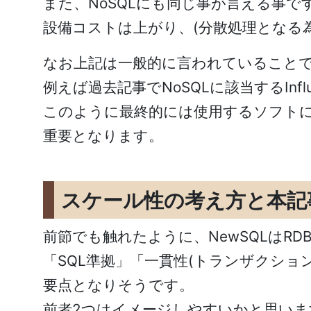
また、NoSQLにも同じ事が言える事
設備コストは上がり、(分散処理となる
なお上記は一般的に言われていること
例えば過去記事で
NoSQL
に該当する
Inf
このように最終的には使用するソフト
重要となります。
スケール性の考え方と本記
前節でも触れたように、
NewSQL
は
RD
「
SQL
準拠」「一貫性
(
トランザクショ
要点となりそうです。
前者
2
つはイメージしやすいかと思いま