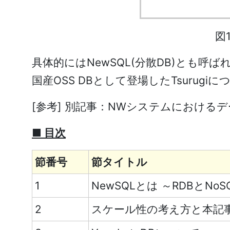
図
具体的には
NewSQL(
分散
DB)
とも呼ば
国産
OSS DB
として登場した
Tsurugi
に
[
参考
] 別記事：NW
システムにおけるデー
■ 目次
節番号
節タイトル
1
NewSQLとは ～RDBとN
2
スケール性の考え方と本記事