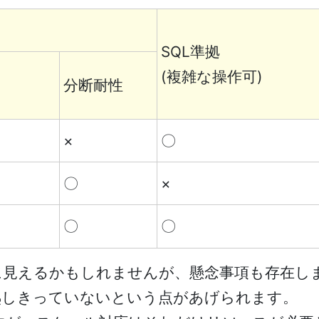
SQL準拠
(複雑な操作可)
分断耐性
×
〇
〇
×
〇
〇
のに見えるかもしれませんが、懸念事項も存在し
熟しきっていないという点があげられます。