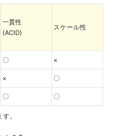
一貫性
スケール性
(ACID)
〇
×
×
〇
〇
〇
ます。