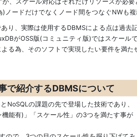
ですが、スケール対応はそれだけリソースが必要
為)ノードだけでなくノード間をつなぐNWも
であり、実際は使用する
DBMS
による点は過去
luxDBが
OSS
版
(
コミュニティ版
)
ではスケール
による為、そのソフトで実現したい要件を満た
事で紹介するDBMSについて
B
と
NoSQL
の課題の先で登場した技術であり、
ン機能有
)
」「スケール性」の
3
つを満たす事が
すので、
3
つの目のスケール性を掘り下げてみ