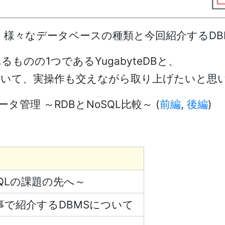
1 様々なデータベースの種類と今回紹介するDB
れるものの
1
つである
YugabyteDB
と、
ついて、実操作も交えながら取り上げたいと思
タ管理 ～RDBとNoSQL比較～
(
前編
,
後編
)
oSQLの課題の先へ～
で紹介するDBMSについて