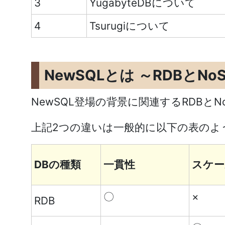
3
YugabyteDBについて
4
Tsurugiについて
NewSQLとは ～RDBとN
NewSQL登場の背景に関連するRDBと
上記2つの違いは一般的に以下の表のよ
DBの種類
一貫性
スケー
〇
×
RDB