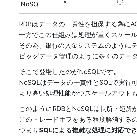
×
〇
NoSQL
RDBはデータの一貫性を担保する為に
一方でこの仕組みは処理が重くスケー
その為、銀行の入金システムのように
ビッグデータ管理のように多くのデー
そこで登場したのがNoSQLです。
NoSQLはデータの一貫性とSQLで実
より高い処理性能かつスケールアウト
このようにRDBとNoSQLは長所・短
このトレードオフをある程度解消するのが
つまり
SQLによる複雑な処理に対応で