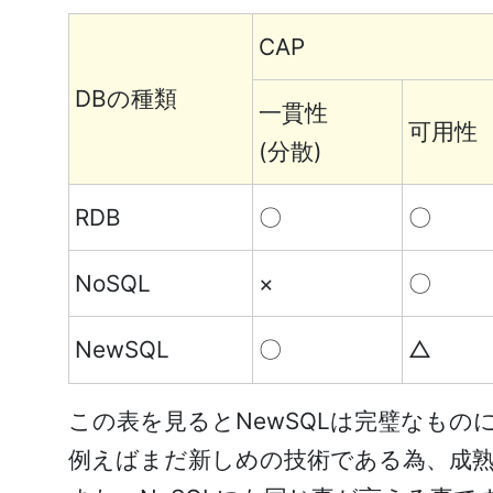
CAP
DBの種類
一貫性
可用性
(分散)
RDB
〇
〇
NoSQL
×
〇
NewSQL
〇
△
この表を見るとNewSQLは完璧なも
例えばまだ新しめの技術である為、成