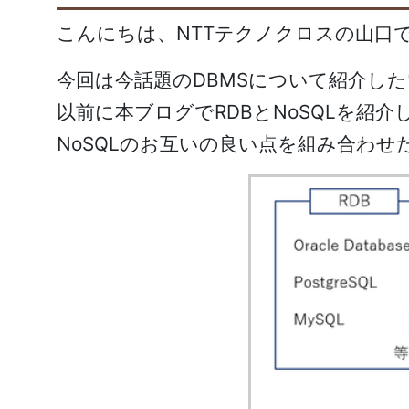
こんにちは、
NTT
テクノクロスの山口
今回は今話題の
DBMS
について紹介した
以前に本ブログで
RDB
と
NoSQL
を紹介
NoSQL
のお互いの良い点を組み合わせ