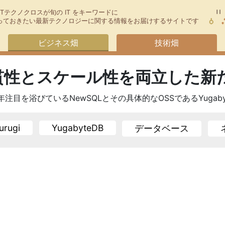
TTテクノクロスが旬の IT をキーワードに
今知っておきたい最新テクノロジーに関する情報をお届けするサイトです
ビジネス畑
技術畑
貫性とスケール性を両立した新た
を浴びているNewSQLとその具体的なOSSであるYugabyteD
urugi
YugabyteDB
データベース