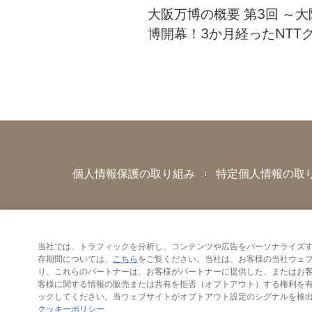
大阪万博の概要 第3回 ～大
博開幕！3か月経ったNTT
プの追加情報～
個人情報保護の取り組み
特定個人情報の取
当社では、トラフィックを分析し、コンテンツや広告をパーソナライズす
存期間については、
こちら
をご覧ください。当社は、お客様の当社ウェ
り、これらのパートナーは、お客様がパートナーに提供した、またはお
客様に関する情報の販売または共有を拒否（オプトアウト）する権利を有しています。オプトア
クッキーポリシー