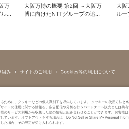
阪万
大阪万博の概要 第2回 ～大阪万
大阪
グルー
博に向けたNTTグループの追加
ルー
情報～
み～
り組み
サイトのご利用
Cookies等の利用について
るために、クッキーなどの個人識別子を収集しています。 クッキーの使用方法と
ブサイトの使用に関する情報を、広告配信や分析を行うパートナーへ販売または共有
客様のサービス利用から収集した他の情報と組み合わせることができます。お客様は
ウトをする場合は「Do Not Sell or Share My Personal Informa