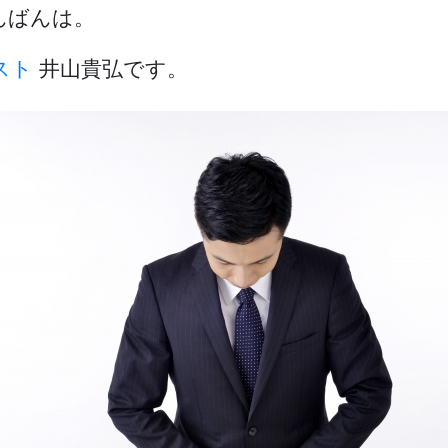
んばんは。
スト
井山貴弘です。