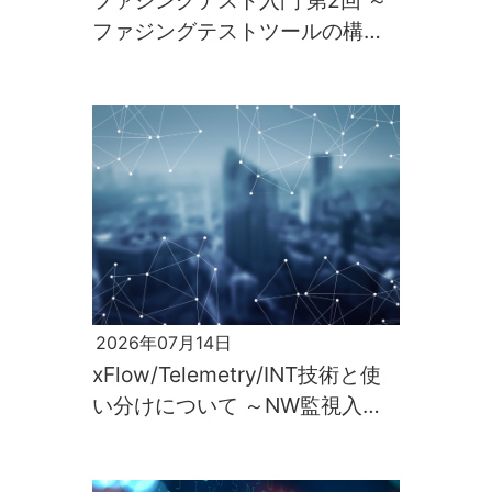
ファジングテスト入門 第2回 ～
ファジングテストツールの構築
と実行～
2026年07月14日
xFlow/Telemetry/INT技術と使
い分けについて ～NW監視入門
第2回～