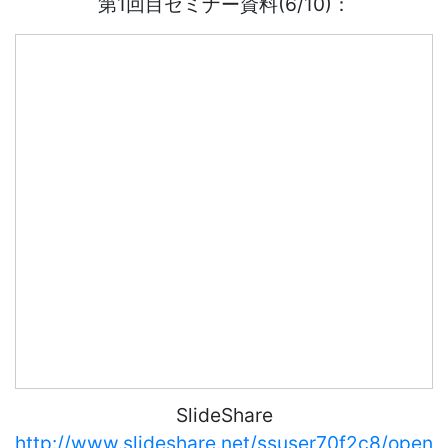
第1回目セミナー資料(6/10)：
SlideShare
http://www.slideshare.net/ssuser70f2c8/open