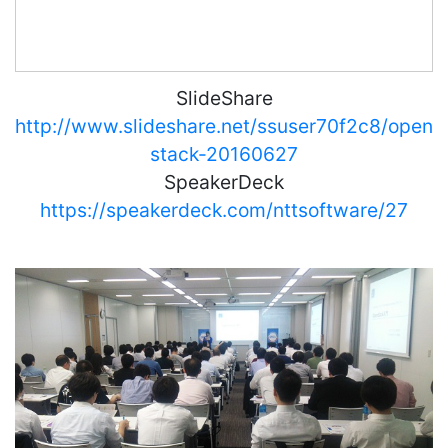
SlideShare
http://www.slideshare.net/ssuser70f2c8/open
stack-20160627
SpeakerDeck
https://speakerdeck.com/nttsoftware/27