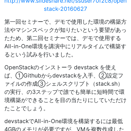
http://www.slideshare.net/ssuser70f2c8/open
stack-20160627
第一回セミナーで、デモで使用した環境の構築方
法やマシンスペックが知りたいという要望があっ
たため、第二回セミナーでは、デモで使用する
All-in-One環境を講演中にリアルタイムで構築す
るという試みを行いました。
OpenStackのインストーラ devstack を使え
ば、①Githubからdevstackを入手、②設定フ
ァイルの作成③シェルスクリプト（stack.sh）
の実行、の3ステップで誰でも簡単に短時間で環
境構築ができることを目の当たりにしていただけ
たことでしょう。
devstackでAll-in-One環境を構築するには最低
4GBのメモリが必要ですが、VMを複数作成した