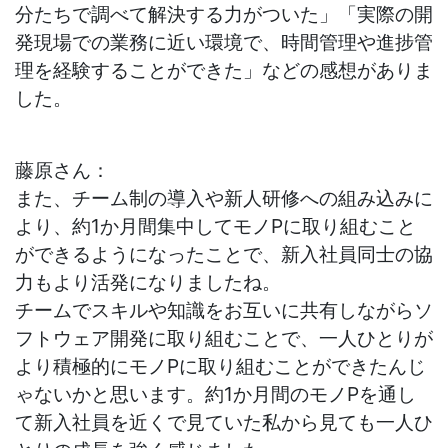
分たちで調べて解決する力がついた」「実際の開
発現場での業務に近い環境で、時間管理や進捗管
理を経験することができた」などの感想がありま
した。
藤原さん：
また、チーム制の導入や新人研修への組み込みに
より、約
1
か月間集中してモノ
P
に取り組むこと
ができるようになったことで、新入社員同士の協
力もより活発になりましたね。
チームでスキルや知識をお互いに共有しながらソ
フトウェア開発に取り組むことで、一人ひとりが
より積極的にモノ
P
に取り組むことができたんじ
ゃないかと思います。約
1
か月間のモノ
P
を通し
て新入社員を近くで見ていた私から見ても一人ひ