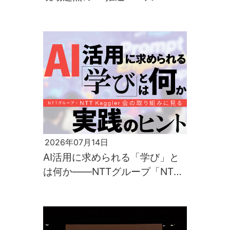
運転時の車内放送を自動化する
「CoToComm Voice」の可能性
2026年07月14日
AI活用に求められる「学び」と
は何か――NTTグループ「NTT
Kaggler会」の取り組みに見る実
践のヒント