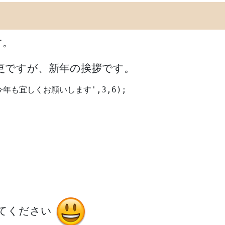
す。
今更ですが、新年の挨拶です。
年　今年も宜しくお願いします',3,6);

てください