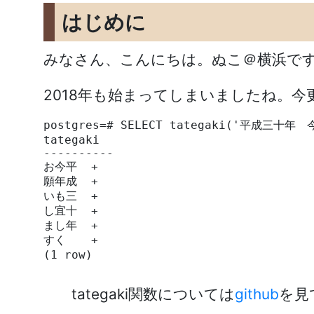
はじめに
みなさん、こんにちは。ぬこ＠横浜で
2018年も始まってしまいましたね。
postgres=# SELECT tategaki('平成三十
tategaki

----------

お今平  +

願年成  +

いも三  +

し宜十  +

まし年  +

すく　  +

tategaki関数については
github
を見