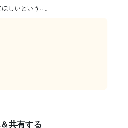
しいという...。
化＆共有する