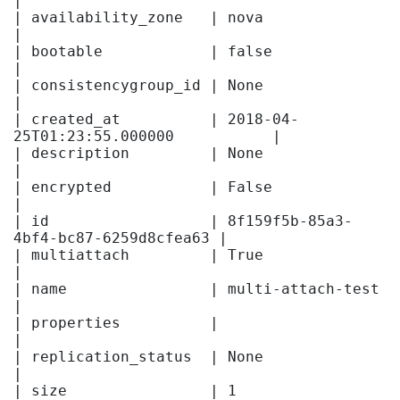
|

| availability_zone   | nova                                 
|

| bootable            | false                                
|

| consistencygroup_id | None                                 
|

| created_at          | 2018-04-
25T01:23:55.000000           |

| description         | None                                 
|

| encrypted           | False                                
|

| id                  | 8f159f5b-85a3-
4bf4-bc87-6259d8cfea63 |

| multiattach         | True                                 
|

| name                | multi-attach-test                    
|

| properties          |                                      
|

| replication_status  | None                                 
|

| size                | 1                                    