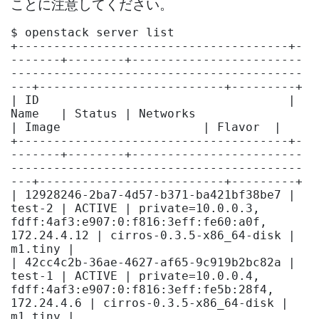
ことに注意してください。
$ openstack server list

+--------------------------------------+-
-------+--------+------------------------
-----------------------------------------
---+--------------------------+---------+

| ID                                   | 
Name   | Status | Networks                                                           
| Image                    | Flavor  |

+--------------------------------------+-
-------+--------+------------------------
-----------------------------------------
---+--------------------------+---------+

| 12928246-2ba7-4d57-b371-ba421bf38be7 | 
test-2 | ACTIVE | private=10.0.0.3, 
fdff:4af3:e907:0:f816:3eff:fe60:a0f, 
172.24.4.12 | cirros-0.3.5-x86_64-disk | 
m1.tiny |

| 42cc4c2b-36ae-4627-af65-9c919b2bc82a | 
test-1 | ACTIVE | private=10.0.0.4, 
fdff:4af3:e907:0:f816:3eff:fe5b:28f4, 
172.24.4.6 | cirros-0.3.5-x86_64-disk | 
m1.tiny |
