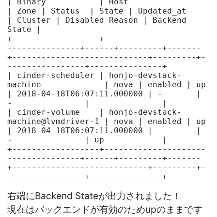
| Binary           | Host                               
| Zone | Status  | State | Updated_at                 
| Cluster | Disabled Reason | Backend 
State |

+------------------+---------------------
---------------+------+---------+-------
+----------------------------+---------+-
----------------+---------------+

| cinder-scheduler | honjo-devstack-
machine             | nova | enabled | up    
| 2018-04-18T06:07:11.000000 | -       | 
-               |               |

| cinder-volume    | honjo-devstack-
machine@lvmdriver-1 | nova | enabled | up    
| 2018-04-18T06:07:11.000000 | -       | 
-               | up            |

+------------------+---------------------
---------------+------+---------+-------
+----------------------------+---------+-
右端にBackend Stateが出力されました！
現在はバックエンドが有効のためupのままです