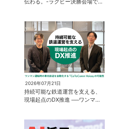
伝わる。-ラグビー決勝会場で生
まれた、先端技術との出会い-
2026年07月21日
持続可能な鉄道運営を支える、
現場起点のDX推進 ──ワンマン
運転時の車内放送を自動化する
「CoToComm Voice」の可能性