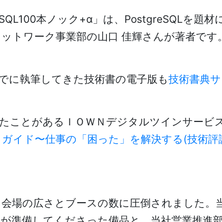
ぶSQL100本ノック+α」は、PostgreSQL
ットワーク事業部の山口 佳輝さんが著者です
でに執筆してきた技術書の電子版も
技術書典サ
たことがあるＩＯＷＮデジタルツインサービス
ガイド〜仕事の「困った」を解決する(技術評
、会場の広さとブースの数に圧倒されました。
が準備してくださった備品と、当社営業推進部