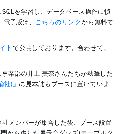
を題材にSQLを学習し、データベース操作に慣
。電子版は、
こちらのリンク
から無料で
イト
で公開しております。合わせて、
事業部の井上 美奈さんたちが執筆した
論社)」
の見本誌もブースに置いていま
当社メンバーが集合した後、ブース設置
門から借りた展示会グッズ(テーブルク