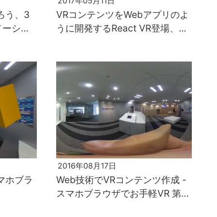
2017年05月11日
創ろう、3
VRコンテンツをWebアプリのよ
メーショ
うに開発するReact VR登場、そ
React!
の1【がっつりReact!シリーズ 第
1回】
2016年08月17日
スマホブラ
Web技術でVRコンテンツ作成 -
スマホブラウザでお手軽VR 第2
回-