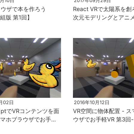
7月10日
2017年09月29日
ラウザで本を作ろう
React VRで太陽系を
で組版 第1回】
次元モデリングとアニ
ンの基礎(前編)【がっつり
シリーズ 第2回】
1月02日
2016年10月12日
criptでVRコンテンツを面
VR空間に物体配置 - 
 スマホブラウザでお手軽
ウザでお手軽VR 第3回-
回-