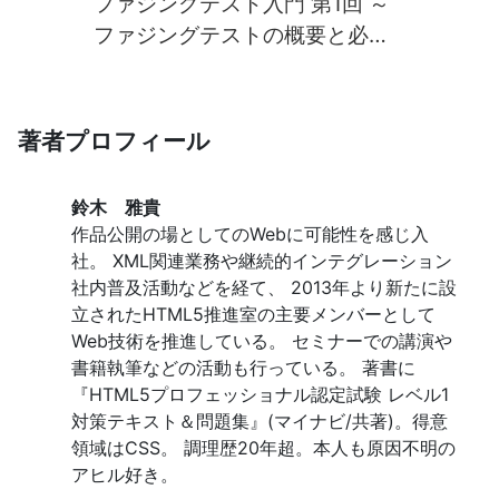
ファジングテスト入門 第1回 ～
ファジングテストの概要と必要
性～
著者プロフィール
鈴木 雅貴
作品公開の場としてのWebに可能性を感じ入
社。 XML関連業務や継続的インテグレーション
社内普及活動などを経て、 2013年より新たに設
立されたHTML5推進室の主要メンバーとして
Web技術を推進している。 セミナーでの講演や
書籍執筆などの活動も行っている。 著書に
『HTML5プロフェッショナル認定試験 レベル1
対策テキスト＆問題集』(マイナビ/共著)。得意
領域はCSS。 調理歴20年超。本人も原因不明の
アヒル好き。