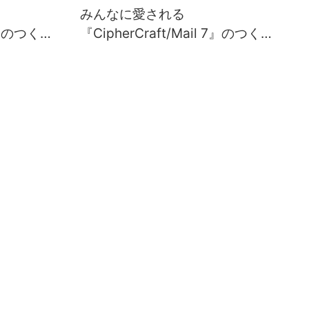
みんなに愛される
 7』のつく
『CipherCraft/Mail 7』のつく
篇）
り方（その2：調査準備篇）