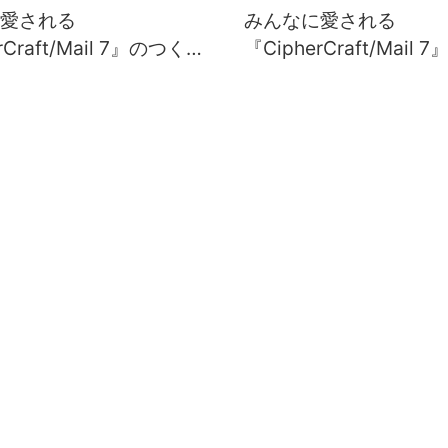
愛される
みんなに愛される
rCraft/Mail 7』のつく
『CipherCraft/Mail
の4：シナリオ検討篇）
り方（その3：調査結果