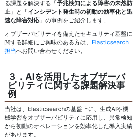
る課題を解決する「
予兆検知による障害の未然防
止
」と「
インシデント発生時の初動の効率化と迅
速な障害対応
」の事例をご紹介します。
オブザーバビリティを備えたセキュリティ基盤に
関する詳細にご興味のある方は、
Elasticsearch
担当
へお問い合わせください。
３．
AI
を活用したオブザーバ
ビリティに関する課題解決事
例
当社は、
Elasticsearch
の基盤上に、生成
AI
や機
械学習をオブザーバビリティに応用し、異常検知
から初動のオペレーションを効率化した導入実績
があります。