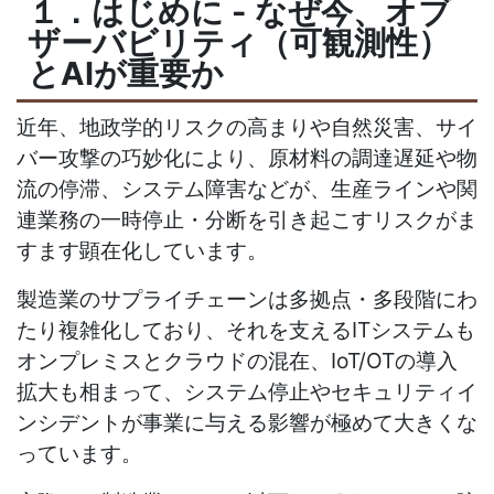
１．はじめに
-
なぜ今、オブ
ザーバビリティ（可観測性）
と
AI
が重要か
近年、地政学的リスクの高まりや自然災害、サイ
バー攻撃の巧妙化により、原材料の調達遅延や物
流の停滞、システム障害などが、生産ラインや関
連業務の一時停止・分断を引き起こすリスクがま
すます顕在化しています。
製造業のサプライチェーンは多拠点・多段階にわ
たり複雑化しており、それを支える
IT
システムも
オンプレミスとクラウドの混在、
IoT/OT
の導入
拡大も相まって、システム停止やセキュリティイ
ンシデントが事業に与える影響が極めて大きくな
っています。