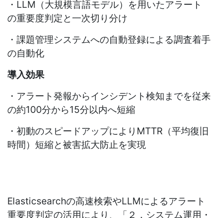
・LLM
（大規模言語モデル）を用いたアラート
の重要度判定と一次切り分け
・課題管理システムへの自動登録による調査着手
の自動化
導入効果
・アラート発報からインシデント検知までを従来
の約
100
分から
15
分以内へ短縮
・初動のスピードアップにより
MTTR
（平均復旧
時間）短縮と被害拡大防止を実現
Elasticsearch
の高速検索や
LLM
によるアラート
重要度判定の活用により、「２．システム運用・