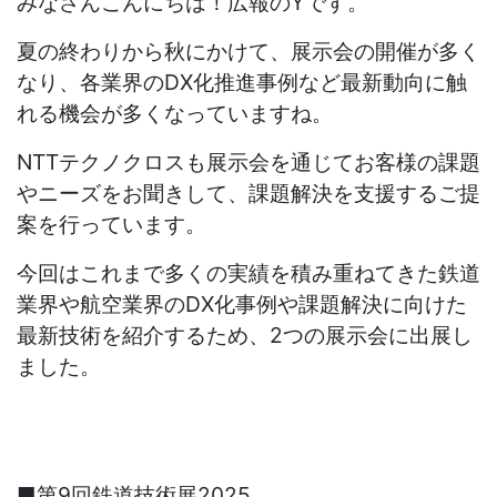
みなさんこんにちは！広報のYです。
夏の終わりから秋にかけて、展示会の開催が多く
なり、各業界の
DX
化推進事例など最新動向に触
れる機会が多くなっていますね。
NTT
テクノクロスも展示会を通じてお客様の課題
やニーズをお聞きして、課題解決を支援するご提
案を行っています。
今回はこれまで多くの実績を積み重ねてきた鉄道
業界や航空業界の
DX
化事例や課題解決に向けた
最新技術を紹介するため、
2
つの展示会に出展し
ました。
■第
9
回鉄道技術展
2025