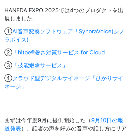
HANEDA EXPO 2025では4つのプロダクトを出
展しました。
①
AI音声変換ソフトウェア「
SynoraVoice(
シノ
ラボイス
)
」
②
「
hitoe®
暑さ対策サービス
for Cloud
」
③
「技能継承サービス」
④
クラウド型デジタルサイネージ「ひかりサイ
ネージ」
まずは今年度9月に提供開始した（
9月10日の報
道発表
）、話者の声を好みの音声や話し方にリア