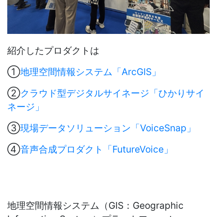
紹介したプロダクトは
①
地理空間情報システム「
ArcGIS
」
②
クラウド型デジタルサイネージ「ひかりサイ
ネージ」
③
現場データソリューション「
VoiceSnap
」
④
音声合成プロダクト「
FutureVoice
」
地理空間情報システム（
GIS
：
Geographic