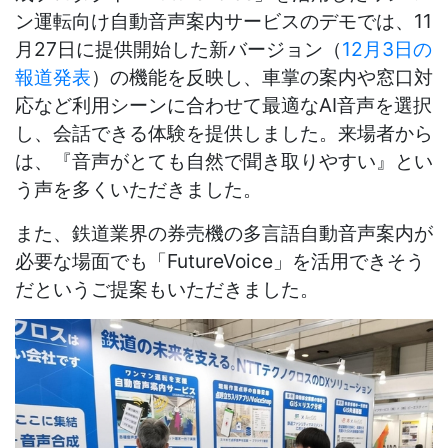
ン運転向け自動音声案内サービスの
デモでは、
11
月
27
日に提供開始した新バージョン（
12
月
3
日の
報道発表
）の機能を反映し、車掌の案内や窓口対
応など利用シーンに合わせて最適な
AI
音声を選択
し、会話できる体験を提供しました。来場者から
は、『音声がとても自然で聞き取りやすい』とい
う声を多くいただきました。
また、鉄道業界の券売機の多言語自動音声案内が
必要な場面でも「
FutureVoice
」を活用できそう
だというご提案もいただきました。