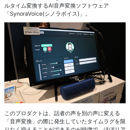
ルタイム変換する
AI
音声変換ソフトウェア
「
SynoraVoice(
シノラボイス
)
」。
このプロダクトは、話者の声を別の声に変える
「音声変換」の際に発生していたタイムラグを限
りなく抑えることができるのが特徴で、ほぼリア