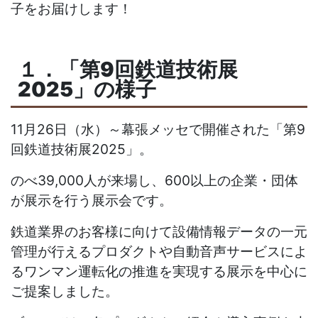
子をお届けします！
１．「第9回鉄道技術展
2025」の様子
11
月
26
日（水）～幕張メッセで開催された「第
9
回鉄道技術展
2025
」。
のべ
39,000
人が来場し、
600
以上の企業・団体
が展示を行う展示会です。
鉄道業界のお客様に向けて設備情報データの一元
管理が行えるプロダクトや自動音声サービスによ
るワンマン運転化の推進を実現する展示を中心に
ご提案しました。