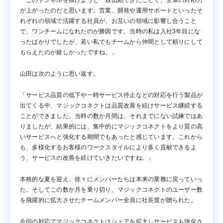
が上がったのだと思います。営業、開発や運用サポートといったそ
れぞれの領域で活躍する社員が、お互いの領域に影響し合うこと
で、ワンチームになれたのが勝因です。当時の私は入社3年目にな
ったばかりでしたが、若い私でもチームから仲間として頼りにして
もらえたのが嬉しかったですね。」
山田は次のように思い返す。
「サービス品質の低下や一時サービス停止などの対応を行う製品が
出てくる中、マジックコネクトは品質改善を続けサービス継続する
ことができました。当時の数か月間は、それまでにない試練ではあ
りましたが、結果的には、集中的にマジックコネクトをより質の高
いサービスへと強化する期間でもあったと感じています。これから
も、多様化するお客様のワークスタイルにより多く貢献できるよ
う、サービスの改善を続けていきたいですね。」
本格的な夏を迎え、徐々にメンバーたちは本来の業務に戻っていっ
た。そしてこの数か月を乗り切り、マジックコネクトのユーザー数
を飛躍的に拡大させたチームメンバー全員に社長賞が贈られた。
今回の対応でマジックコネクトはシェアを拡大しサービスも強化さ