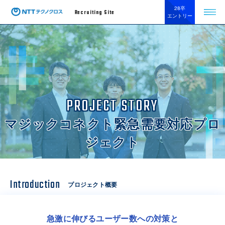
28卒
Recruiting Site
エントリー
PROJECT STORY
マジックコネクト緊急需要対応プロ
ジェクト
Introduction
プロジェクト概要
急激に伸びるユーザー数への対策と