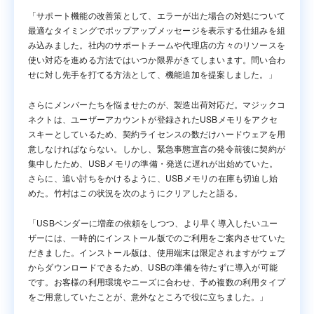
「サポート機能の改善策として、エラーが出た場合の対処について
最適なタイミングでポップアップメッセージを表示する仕組みを組
み込みました。社内のサポートチームや代理店の方々のリソースを
使い対応を進める方法ではいつか限界がきてしまいます。問い合わ
せに対し先手を打てる方法として、機能追加を提案しました。」
さらにメンバーたちを悩ませたのが、製造出荷対応だ。マジックコ
ネクトは、ユーザーアカウントが登録されたUSBメモリをアクセ
スキーとしているため、契約ライセンスの数だけハードウェアを用
意しなければならない。しかし、緊急事態宣言の発令前後に契約が
集中したため、USBメモリの準備・発送に遅れが出始めていた。
さらに、追い討ちをかけるように、USBメモリの在庫も切迫し始
めた。竹村はこの状況を次のようにクリアしたと語る。
「USBベンダーに増産の依頼をしつつ、より早く導入したいユー
ザーには、一時的にインストール版でのご利用をご案内させていた
だきました。インストール版は、使用端末は限定されますがウェブ
からダウンロードできるため、USBの準備を待たずに導入が可能
です。お客様の利用環境やニーズに合わせ、予め複数の利用タイプ
をご用意していたことが、意外なところで役に立ちました。」