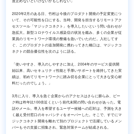
度止めないといけないかもしれない」
2020年2月のある日、竹村は今後のプロダクト開発の予定変更につ
いて、その可能性を口にする。当時、開発を担当するリモートアク
セスツール「マジックコネクト」を導入したいという問い合わせが
急拡大。新型コロナウイルス感染症の状況を鑑み、多くの企業が従
業員のリモートワーク環境の整備を急いでいたのだ。入社してす
ぐ、このプロダクトの追加開発に携わってきた橋口は、マジックコ
ネクトの競合優位性を次のように語る。
「使いやすさ、導入のしやすさに加え、2004年のサービス提供開
始以来、高いセキュリティ性能と手厚いサポートを維持してきた実
績は、初めてリモートワークに踏み切る企業にとって大きな安心材
料だったのでしょう。」
3月に入り、導入を急ぐ企業からのアクセスはさらに膨らみ、ピー
ク時は昨年比100倍近くという前代未聞の問い合わせがあった。電
話やメール。導入を希望するユーザー候補への応対は、予測を大き
く越え受付窓口のキャパシティをオーバーした。そこで、すでにマ
ジックコネクト開発を離れて別のプロジェクトで活躍しているメン
バーもその支援に招集され、緊急対策チームが結成される。