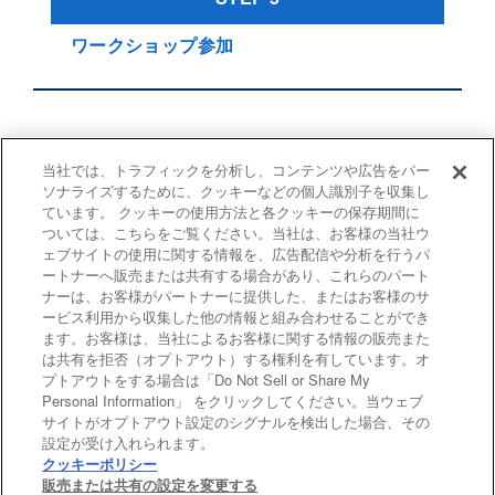
ワークショップ参加
当社では、トラフィックを分析し、コンテンツや広告をパー
↑トップへ戻る
ソナライズするために、クッキーなどの個人識別子を収集し
ています。 クッキーの使用方法と各クッキーの保存期間に
ついては、こちらをご覧ください。当社は、お客様の当社ウ
ェブサイトの使用に関する情報を、広告配信や分析を行うパ
ートナーへ販売または共有する場合があり、これらのパート
ナーは、お客様がパートナーに提供した、またはお客様のサ
ービス利用から収集した他の情報と組み合わせることができ
ます。お客様は、当社によるお客様に関する情報の販売また
「採用・イベント情報」に
は共有を拒否（オプトアウト）する権利を有しています。オ
戻る
プトアウトをする場合は「Do Not Sell or Share My
Personal Information」 をクリックしてください。当ウェブ
サイトがオプトアウト設定のシグナルを検出した場合、その
設定が受け入れられます。
NTTテクノクロス公式サイト
クッキーポリシー
個人情報保護の取り組みについて
販売または共有の設定を変更する
特定個人情報の取り組み