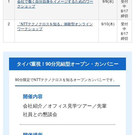
1
会社で働く自分自身をイメージするためのワー
9/9(水)
受付
クショップ
中
8/17
締切
2
「NTTテクノクロスを知る」体験型オンライン
9/10(木)
受付
ワークショップ
中
8/17
締切
タイパ重視！90分完結型オープン・カンパニー
90分限定でNTTテクノクロスを知るオープンカンパニーです。
開催内容
会社紹介／オフィス見学ツアー／先輩
社員との懇談会
開催場所