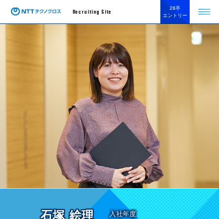
28卒
Recruiting Site
エントリー
石塚 絵理
入社年度