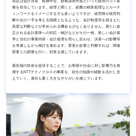
現在は会計決算、税務申告、財務諸表作成といった経理のコア業
務を担当しています。経理と聞くと、経費の精算処理などルーテ
ィンワークをイメージする方も多いようですが、経営陣が経営判
断や次の一手を考える指標となるような、会計制度等を踏まえた
高度な判断などが求められる機会も少なくありません。新たに改
正される会計基準への対応・検討などがその一例。新しい会計基
準と当社の事業内容・会計処理を照らし合わせ、決算への影響等
を考慮しながら検討を進めます。変更が必要と判断すれば、関連
部署との調整も行い、対策を講じていきます。
最先端の技術を提供することで、お客様や社会に対し影響力を発
揮するNTTテクノクロスの事業を、自分の知識や経験を活かし支
えていく。責任も重く大きなやりがいを感じています。