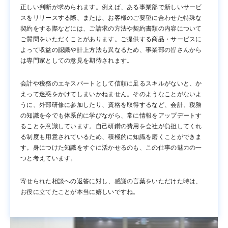
正しい判断が求められます。例えば、ある事業部で新しいサービ
スをリリースする際、または、お客様のご要望に合わせた特殊な
契約をする際などには、ご請求の方法や契約書類の内容について
ご質問をいただくことがあります。ご提供する商品・サービスに
よって収益の認識や計上方法も異なるため、事業部の皆さんから
は専門家としての意見を期待されます。
会計や税務のエキスパートとして信頼に足るスキルがないと、か
えって迷惑をかけてしまいかねません。そのようなことがないよ
うに、外部研修に参加したり、資格を取得するなど、会計、税務
の知識を今でも体系的に学びながら、常に情報をアップデートす
ることを意識しています。自己研鑽の費用を会社が負担してくれ
る制度も用意されているため、積極的に知識を磨くことができま
す。身につけた知識をすぐに活かせるのも、この仕事の魅力の一
つと考えています。
寄せられた相談への返答に対し、感謝の言葉をいただけた時は、
お役に立てたことが本当に嬉しいですね。