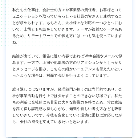
私たちの仕事は、会計士の方々や事業部の責任者、お客様とコミ
ュニケーションを取っていらっしゃる社員の皆さんと連携するこ
とが求められます。もちろん、大小様々な対応の一つひとつにお
いて、上司とも相談をしていきます。テーマが複雑なケースもあ
るため、リモートワークでの伝え方にはいつも気を使っています
ね。
結論が出ていて、報告に近い内容であればWeb会議やメールで済
みます。一方で、上司や他部署の方のリアクションからしっかり
とメッセージを掴み、こちらの細かいニュアンスも伝えたいとい
ったような場合は、対面で会話を行うようにしています。
繰り返しにはなりますが、経理部門が担うのは専門的であり、会
社が事業活動を行う上では欠かすことのできない領域です。私た
ちの判断は全社的にも非常に大きな影響力を持つため、常に意識
を高く保ち課題感も持ちながら、知識や新しい考え方などを吸収
していきたいです。今後も変化していく環境に柔軟に対応しなが
ら、会社の成長を支えていきたいと思います。