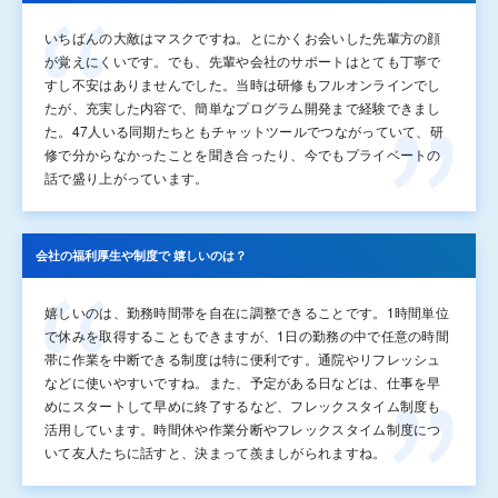
いちばんの大敵はマスクですね。とにかくお会いした先輩方の顔
が覚えにくいです。でも、先輩や会社のサポートはとても丁寧で
すし不安はありませんでした。当時は研修もフルオンラインでし
たが、充実した内容で、簡単なプログラム開発まで経験できまし
た。47人いる同期たちともチャットツールでつながっていて、研
修で分からなかったことを聞き合ったり、今でもプライベートの
話で盛り上がっています。
会社の福利厚生や制度で
嬉しいのは？
嬉しいのは、勤務時間帯を自在に調整できることです。1時間単位
で休みを取得することもできますが、1日の勤務の中で任意の時間
帯に作業を中断できる制度は特に便利です。通院やリフレッシュ
などに使いやすいですね。また、予定がある日などは、仕事を早
めにスタートして早めに終了するなど、フレックスタイム制度も
活用しています。時間休や作業分断やフレックスタイム制度につ
いて友人たちに話すと、決まって羨ましがられますね。