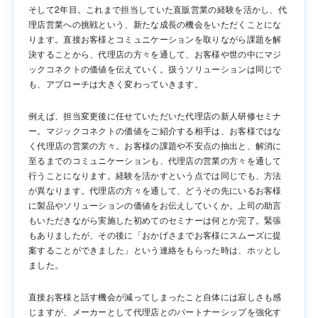
そして2年目。これまで担当していた直販営業の経験を活かし、代
理店営業への挑戦という、新たな成長の機会をいただくことにな
ります。直接お客様とコミュニケーションを取りながら課題を解
決することから、代理店の方々を通して、お客様や世の中にマジ
ックコネクトの価値を伝えていく。扱うソリューションは同じで
も、アプローチは大きく変わっていきます。
例えば、担当変更後に任せていただいた代理店の新人研修セミナ
ー。マジックコネクトの価値をご紹介する相手は、お客様ではな
く代理店の営業の方々。お客様の課題や不安点の抽出と、解消に
至るまでのコミュニケーションも、代理店の営業の方々を通して
行うことになります。経験を活かすという点では同じでも、方法
が異なります。代理店の方々を通して、どうその先にいるお客様
に製品やソリューションの価値をお伝えしていくか。上司の助言
もいただきながら実施した初めてのセミナーは何とか完了。緊張
もありましたが、その後に「おかげさまでお客様にスムーズに提
案することができました」という連絡をもらった時は、ホッとし
ました。
直接お客様と話す機会が減ってしまったこと自体には寂しさも感
じますが、メーカーとして代理店とのパートナーシップを強化す