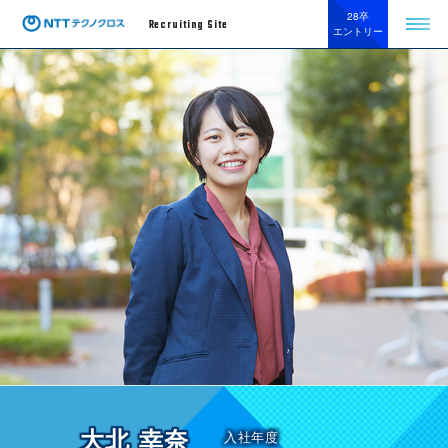
28卒
Recruiting Site
エントリー
大北 幸奈
入社年度