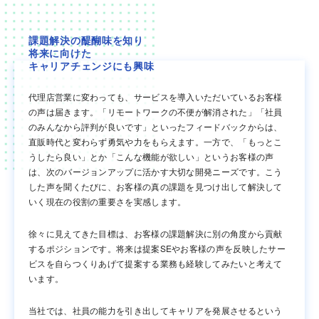
課題解決の醍醐味を知り
将来に向けた
キャリアチェンジにも興味
代理店営業に変わっても、サービスを導入いただいているお客様
の声は届きます。「リモートワークの不便が解消された」「社員
のみんなから評判が良いです」といったフィードバックからは、
直販時代と変わらず勇気や力をもらえます。一方で、「もっとこ
うしたら良い」とか「こんな機能が欲しい」というお客様の声
は、次のバージョンアップに活かす大切な開発ニーズです。こう
した声を聞くたびに、お客様の真の課題を見つけ出して解決して
いく現在の役割の重要さを実感します。
徐々に見えてきた目標は、お客様の課題解決に別の角度から貢献
するポジションです。将来は提案SEやお客様の声を反映したサー
ビスを自らつくりあげて提案する業務も経験してみたいと考えて
います。
当社では、社員の能力を引き出してキャリアを発展させるという