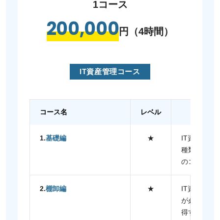
1コース
200,000
円（4時間）
IT資産管理コース
コース名
レベル
1.
基礎編
★
IT資産管
種類など、
のコースで
2.
棚卸編
★
IT資産の
が必要か、
得するため