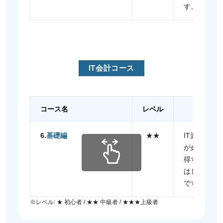
す。
IT会計コース
コース名
レベル
6.
基礎編
★★
IT資産の
が必要か、
得するため
はじめての
です。
※レベル: ★ 初心者 / ★★ 中級者 / ★★★上級者