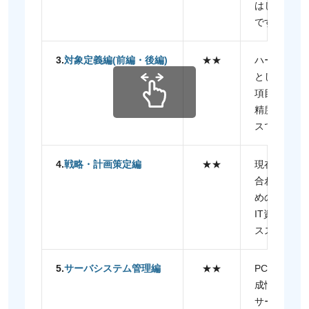
はじめての
です。
3.
対象定義編(前編・後編)
★★
ハードウェ
として管理す
項目を習得す
精度を向上
スです。
4.
戦略・計画策定編
★★
現在のIT
合わせたI
めのコース
IT資産管
ススメです
5.
サーバシステム管理編
★★
PC端末の
成情報の管
サーバやシ