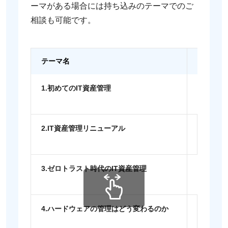
ーマがある場合には持ち込みのテーマでのご
相談も可能です。
テーマ名
1.初めてのIT資産管理
初めてI
産管理基
2.IT資産管理リニューアル
IT資産
ントを解
3.ゼロトラスト時代のIT資産管理
ゼロトラ
ントを解
4.ハードウェアの管理はどう変わるのか
ハードウ
った増え