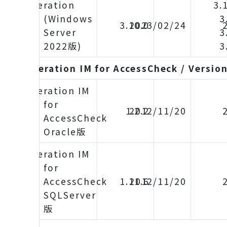
iDoperation
3.
(Windows
3
3.10.0
2023/02/24
Server
3
2022版)
3
iDoperation IM for AccessCheck / Versio
iDoperation IM
for
1.2.2
2012/11/20
AccessCheck
Oracle版
iDoperation IM
for
AccessCheck
1.11.6
2012/11/20
SQLServer
版