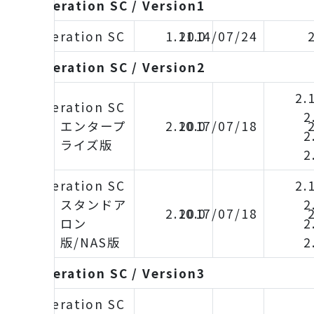
iDoperation SC / Version1
iDoperation SC
1.11.0
2014/07/24
iDoperation SC / Version2
2.
iDoperation SC
2
エンタープ
2.10.0
2017/07/18
2
ライズ版
2
iDoperation SC
2.
スタンドア
2
2.10.0
2017/07/18
ロン
2
版/NAS版
2
iDoperation SC / Version3
iDoperation SC