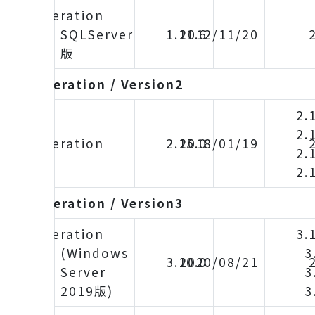
iDoperation
SQLServer
1.11.6
2012/11/20
版
iDoperation / Version2
2.
2.
iDoperation
2.15.0
2018/01/19
2.
2.
iDoperation / Version3
iDoperation
3.
(Windows
3
3.10.0
2020/08/21
Server
3
2019版)
3