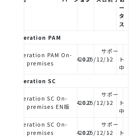
ー
タ
ス
iDoperation PAM
サポー
iDoperation PAM On-
4.0.0
2025/12/12
-
ト
premises
中
iDoperation SC
サポー
iDoperation SC On-
4.0.0
2025/12/12
-
ト
premises EN版
中
iDoperation SC On-
サポー
premises
4.0.0
2025/12/12
-
ト