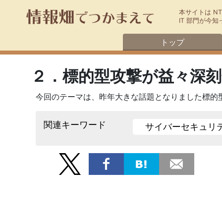
本サイトは N
IT 部門が
トップ
２．標的型攻撃が益々深
今回のテーマは、昨年大きな話題となりました標的
関連キーワード
サイバーセキュリ