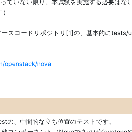
行っていない限り、本試験を実施する必要はな
す）
コードリポジトリ[1]の、基本的にtests/u
om/openstack/nova
estの、中間的な立ち位置のテストです。
ンポーネント（NovaであればKeystoneや