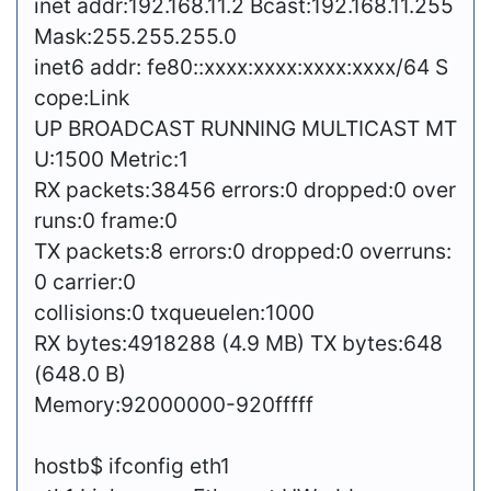
inet addr:192.168.11.2 Bcast:192.168.11.255
Mask:255.255.255.0
inet6 addr: fe80::xxxx:xxxx:xxxx:xxxx/64 S
cope:Link
UP BROADCAST RUNNING MULTICAST MT
U:1500 Metric:1
RX packets:38456 errors:0 dropped:0 over
runs:0 frame:0
TX packets:8 errors:0 dropped:0 overruns:
0 carrier:0
collisions:0 txqueuelen:1000
RX bytes:4918288 (4.9 MB) TX bytes:648
(648.0 B)
Memory:92000000-920fffff
hostb
$ ifconfig eth1