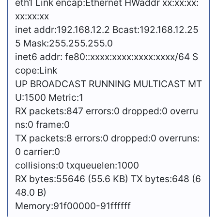
eth1 Link encap:Ethernet HWaddr xx:xx:xx:
xx:xx:xx
inet addr:192.168.12.2 Bcast:192.168.12.25
5 Mask:255.255.255.0
inet6 addr: fe80::xxxx:xxxx:xxxx:xxxx/64 S
cope:Link
UP BROADCAST RUNNING MULTICAST MT
U:1500 Metric:1
RX packets:847 errors:0 dropped:0 overru
ns:0 frame:0
TX packets:8 errors:0 dropped:0 overruns:
0 carrier:0
collisions:0 txqueuelen:1000
RX bytes:55646 (55.6 KB) TX bytes:648 (6
48.0 B)
Memory:91f00000-91ffffff