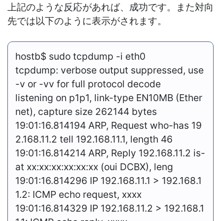
上記のような反応があれば、成功です。また対向
先では以下のように表示がされます。
hostb$ sudo tcpdump -i eth0
tcpdump: verbose output suppressed, use
-v or -vv for full protocol decode
listening on p1p1, link-type EN10MB (Ether
net), capture size 262144 bytes
19:01:16.814194 ARP, Request who-has 19
2.168.11.2 tell 192.168.11.1, length 46
19:01:
16.814214 ARP, Reply 192.168.11.2 is-
at xx:xx:xx:xx:xx:xx (oui DCBX), leng
19:01:
16.814296 IP 192.168.11.1 > 192.168.1
1.2: ICMP echo request, xxxx
19:01:
16.814329 IP 192.168.11.2 > 192.168.1