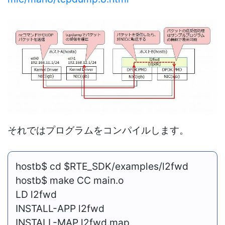
それではプログラムをコンパイルします。
hostb$ cd $RTE_SDK/examples/l2fwd
hostb$ make CC main.o
LD l2fwd
INSTALL-APP l2fwd
INSTALL-MAP l2fwd.map