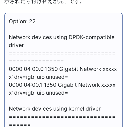
示されたら付け替えが完了です。
Option: 22
Network devices using DPDK-compatible
driver
=============================
===============
0000:04:00.0 '
I350 Gigabit Network xxxxx
x
' drv=igb_uio unused=
0000:04:00.1 '
I350 Gigabit Network xxxxx
x
' drv=igb_uio unused=
Network devices using kernel driver
=============================
======