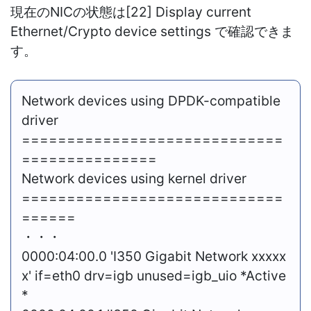
現在のNICの状態は[22] Display current
Ethernet/Crypto device settings で確認できま
す。
Network devices using DPDK-compatible
driver
=============================
===============
Network devices using kernel driver
=============================
======
・・・
0000:04:00.0 'I350 Gigabit Network xxxxx
x' if=eth0 drv=igb unused=igb_uio *Active
*