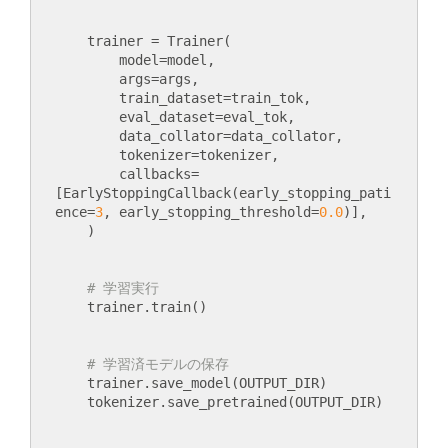
    trainer = Trainer(

        model=model,

        args=args,

        train_dataset=train_tok,

        eval_dataset=eval_tok,

        data_collator=data_collator,

        tokenizer=tokenizer,

        callbacks=
[EarlyStoppingCallback(early_stopping_pati
ence=
3
, early_stopping_threshold=
0.0
)],

# 学習実行
# 学習済モデルの保存
    trainer.save_model(OUTPUT_DIR)
