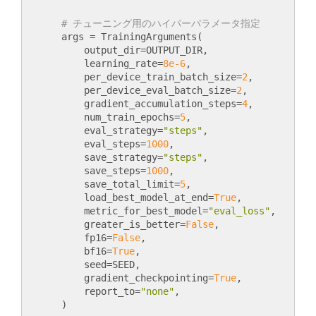
# チューニング用のハイパーパラメータ指定
    args = TrainingArguments(

        output_dir=OUTPUT_DIR,

        learning_rate=
8e-6
,

        per_device_train_batch_size=
2
,     

        per_device_eval_batch_size=
2
,

        gradient_accumulation_steps=
4
,      

        num_train_epochs=
5
,                 

        eval_strategy=
"steps"
,

        eval_steps=
1000
,

        save_strategy=
"steps"
,               

        save_steps=
1000
,

        save_total_limit=
5
,

        load_best_model_at_end=
True
,

        metric_for_best_model=
"eval_loss"
,  

        greater_is_better=
False
,

        fp16=
False
,

        bf16=
True
,

        seed=SEED,

        gradient_checkpointing=
True
,       

        report_to=
"none"
,
