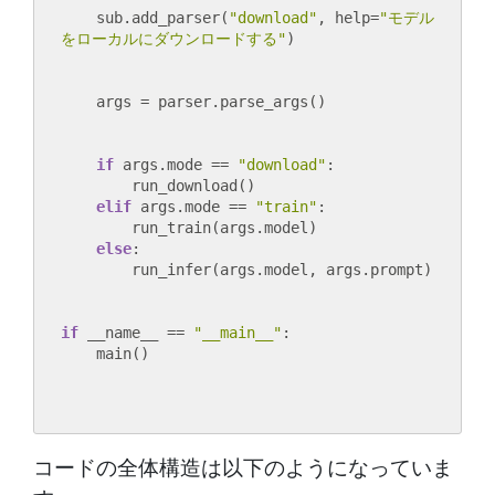
    sub.add_parser(
"download"
, help=
"モデル
をローカルにダウンロードする"
if
 args.mode == 
"download"
:

        run_download()

elif
 args.mode == 
"train"
:

        run_train(args.model)

else
:

if
 __name__ == 
"__main__"
:

コードの全体構造は以下のようになっていま