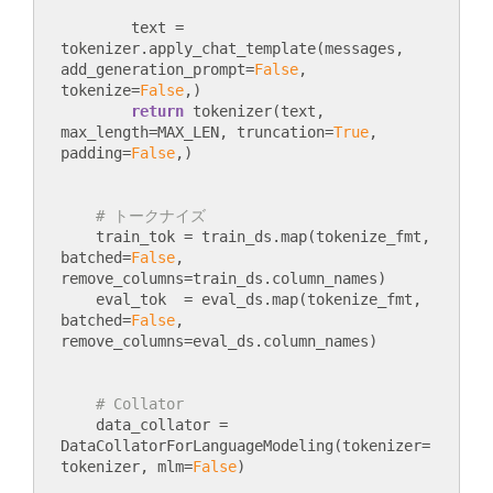
        text = 
tokenizer.apply_chat_template(messages, 
add_generation_prompt=
False
, 
tokenize=
False
,)

return
 tokenizer(text, 
max_length=MAX_LEN, truncation=
True
, 
padding=
False
# トークナイズ
    train_tok = train_ds.map(tokenize_fmt, 
batched=
False
, 
remove_columns=train_ds.column_names)

    eval_tok  = eval_ds.map(tokenize_fmt,  
batched=
False
, 
# Collator
    data_collator = 
DataCollatorForLanguageModeling(tokenizer=
tokenizer, mlm=
False