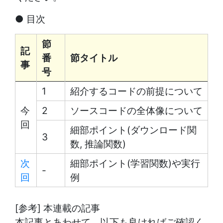
● 目次
節
記
番
節タイトル
事
号
1
紹介するコードの前提について
今
2
ソースコードの全体像について
回
細部ポイント(ダウンロード関
3
数, 推論関数)
次
細部ポイント(学習関数)や実行
-
回
例
[参考] 本連載の記事
本記事とあわせて、以下も良ければご確認く