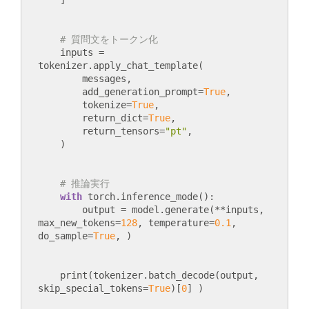
# 質問文をトークン化
    inputs = 
tokenizer.apply_chat_template(

        messages,

        add_generation_prompt=
True
,  

        tokenize=
True
,

        return_dict=
True
,

        return_tensors=
"pt"
,

# 推論実行
with
 torch.inference_mode():

        output = model.generate(**inputs, 
max_new_tokens=
128
, temperature=
0.1
, 
do_sample=
True
    print(tokenizer.batch_decode(output, 
skip_special_tokens=
True
)[
0