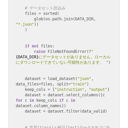
# データセット読込み
    files = sorted(

        glob(os.path.join(DATA_DIR, 
"*.json"
))

if
not
 files:

raise
 FileNotFoundError(
f"
{DATA_DIR}
にデータセットがありません。ローカル
にダウンロードできていない可能性があります。 "
    dataset = load_dataset(
"json"
, 
data_files=files, split=
"train"
)

    keep_cols = [
"instruction"
, 
"output"
]

    dataset = dataset.select_columns([c 
for
 c 
in
 keep_cols 
if
 c 
in
dataset.column_names])

# 学習(train)と検証(test)データを9:1に分