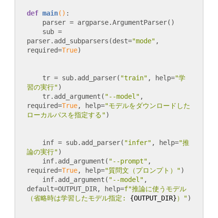
def
main
()
:
    parser = argparse.ArgumentParser()

    sub = 
parser.add_subparsers(dest=
"mode"
, 
required=
True
    tr = sub.add_parser(
"train"
, help=
"学
習の実行"
)

    tr.add_argument(
"--model"
, 
required=
True
, help=
"モデルをダウンロードした
ローカルパスを指定する"
    inf = sub.add_parser(
"infer"
, help=
"推
論の実行"
)

    inf.add_argument(
"--prompt"
, 
required=
True
, help=
"質問文（プロンプト）"
)

    inf.add_argument(
"--model"
, 
default=OUTPUT_DIR, help=
f"推論に使うモデル
（省略時は学習したモデル指定: 
{OUTPUT_DIR}
）"