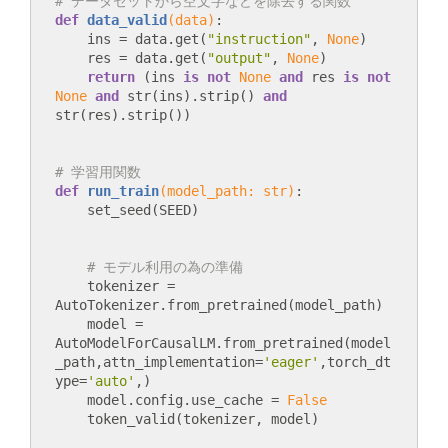
# データセットから空文字などを除去する関数
def
data_valid
(data)
:
    ins = data.get(
"instruction"
, 
None
)

    res = data.get(
"output"
, 
None
)

return
 (ins 
is
not
None
and
 res 
is
not
None
and
 str(ins).strip() 
and
# 学習用関数
def
run_train
(model_path: str)
:
# モデル利用の為の準備
    tokenizer = 
AutoTokenizer.from_pretrained(model_path)

    model = 
AutoModelForCausalLM.from_pretrained(model
_path,attn_implementation=
'eager'
,torch_dt
ype=
'auto'
,)

    model.config.use_cache = 
False