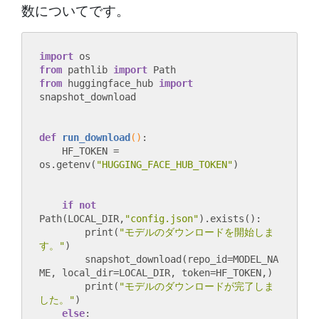
数についてです。
import
from
 pathlib 
import
from
 huggingface_hub 
import
def
run_download
()
:
    HF_TOKEN = 
os.getenv(
"HUGGING_FACE_HUB_TOKEN"
if
not
Path(LOCAL_DIR,
"config.json"
).exists():

        print(
"モデルのダウンロードを開始しま
す。"
)

        snapshot_download(repo_id=MODEL_NA
ME, local_dir=LOCAL_DIR, token=HF_TOKEN,)

        print(
"モデルのダウンロードが完了しま
した。"
)

else
:
