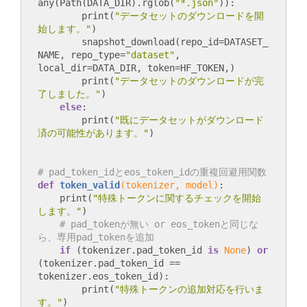
any(Path(DATA_DIR).rglob(
"*.json"
)):

        print(
"データセットのダウンロードを開
始します。"
)

        snapshot_download(repo_id=DATASET_
NAME, repo_type=
"dataset"
, 
local_dir=DATA_DIR, token=HF_TOKEN,)

        print(
"データセットのダウンロードが完
了しました。"
)

else
:

        print(
"既にデータセットがダウンロード
済の可能性があります。"
# pad_token_idとeos_token_idの重複回避用関数
def
token_valid
(tokenizer, model)
:
    print(
"特殊トークンに関するチェックを開始
します。"
)

# pad_tokenが無い or eos_tokenと同じな
ら、専用pad_tokenを追加
if
 (tokenizer.pad_token_id 
is
None
) 
or
(tokenizer.pad_token_id == 
tokenizer.eos_token_id):

        print(
"特殊トークンの追加対応を行いま
す。"
)
