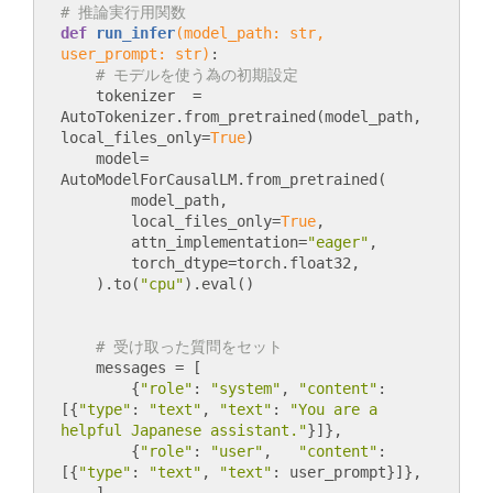
# 推論実行用関数
def
run_infer
(model_path: str, 
user_prompt: str)
:
# モデルを使う為の初期設定
    tokenizer  = 
AutoTokenizer.from_pretrained(model_path, 
local_files_only=
True
)

    model= 
AutoModelForCausalLM.from_pretrained(

        model_path,

        local_files_only=
True
,

        attn_implementation=
"eager"
,

        torch_dtype=torch.float32,

    ).to(
"cpu"
# 受け取った質問をセット
    messages = [

        {
"role"
: 
"system"
, 
"content"
: 
[{
"type"
: 
"text"
, 
"text"
: 
"You are a 
helpful Japanese assistant."
}]},

        {
"role"
: 
"user"
,   
"content"
: 
[{
"type"
: 
"text"
, 
"text"
: user_prompt}]},
