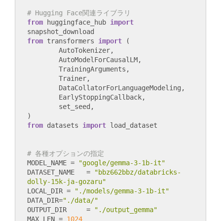
# Hugging Face関連ライブラリ
from
 huggingface_hub 
import
from
 transformers 
import
 (

        AutoTokenizer,

        AutoModelForCausalLM,

        TrainingArguments,

        Trainer,

        DataCollatorForLanguageModeling,

        EarlyStoppingCallback,

        set_seed,

from
 datasets 
import
# 各種オプションの指定
MODEL_NAME = 
"google/gemma-3-1b-it"
DATASET_NAME   = 
"bbz662bbz/databricks-
dolly-15k-ja-gozaru"
LOCAL_DIR = 
"./models/gemma-3-1b-it"
DATA_DIR=
"./data/"
OUTPUT_DIR     = 
"./output_gemma"
MAX_LEN = 
1024