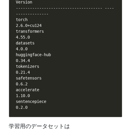
Version

------------------------------------- ----
--------------

torch                                 
2.6.0+cu124

transformers                          
4.55.0

datasets                              
4.0.0

huggingface-hub                       
0.34.4

tokenizers                            
0.21.4

safetensors                           
0.6.2 

accelerate                            
1.10.0 

sentencepiece                         
学習用のデータセットは