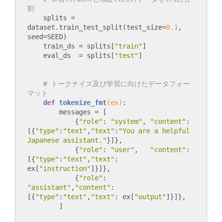
割
    splits = 
dataset.train_test_split(test_size=
0.1
, 
seed=SEED)

    train_ds = splits[
"train"
]

    eval_ds  = splits[
"test"
# トークナイズ及び学習に向けたデータフォー
マット
def
tokenize_fmt
(ex)
:
        messages = [

            {
"role"
: 
"system"
, 
"content"
: 
[{
"type"
:
"text"
,
"text"
:
"You are a helpful 
Japanese assistant."
}]},

            {
"role"
: 
"user"
,   
"content"
: 
[{
"type"
:
"text"
,
"text"
: 
ex[
"instruction"
]}]},

            {
"role"
: 
"assistant"
,
"content"
:
[{
"type"
:
"text"
,
"text"
: ex[
"output"
]}]},
