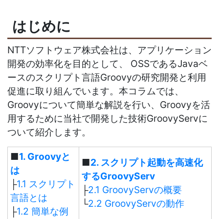
はじめに
NTTソフトウェア株式会社は、アプリケーション
開発の効率化を目的として、 OSSであるJavaベ
ースのスクリプト言語Groovyの研究開発と利用
促進に取り組んでいます。本コラムでは、
Groovyについて簡単な解説を行い、Groovyを活
用するために当社で開発した技術GroovyServに
ついて紹介します。
■
1. Groovyと
■
2. スクリプト起動を高速化
は
するGroovyServ
├
1.1 スクリプト
├
2.1 GroovyServの概要
言語とは
└
2.2 GroovyServの動作
├
1.2 簡単な例