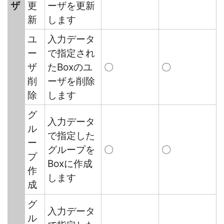
ザ
更
ーザを更新
新
します
ユ
入力データ
ー
で指定され
ザ
たBoxのユ
〇
〇
削
ーザを削除
除
します
グ
入力データ
ル
で指定した
ー
グループを
〇
〇
プ
Boxに作成
作
します
成
グ
入力データ
ル