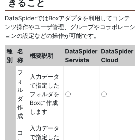
きること
DataSpiderではBoxアダプタを利用してコンテ
ンツ操作やユーザ管理、グループやコラボレーシ
ョンの設定などの操作が可能です。
種
名
DataSpider
DataSpider
概要説明
別
称
Servista
Cloud
フ
入力データ
ォ
で指定した
ル
フォルダを
〇
〇
ダ
Boxに作成
作
します
成
入力データ
コ
で指定した