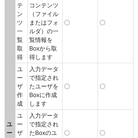
テ
コンテンツ
ン
（ファイル
ツ
またはフォ
〇
〇
一
ルダ）の一
覧
覧情報を
取
Boxから取
得
得します
ユ
入力データ
ー
で指定され
ザ
たユーザを
〇
〇
作
Boxに作成
成
します
ユ
入力データ
ユ
ー
で指定され
ー
ザ
たBoxのユ
〇
〇