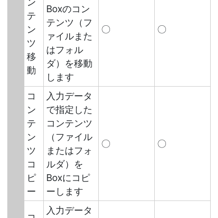
ン
Boxのコン
テ
テンツ（フ
ン
〇
〇
ァイルまた
ツ
はフォル
移
ダ）を移動
動
します
コ
入力データ
ン
で指定した
テ
コンテンツ
ン
（ファイル
〇
〇
ツ
またはフォ
コ
ルダ）を
ピ
Boxにコピ
ー
ーします
入力データ
コ