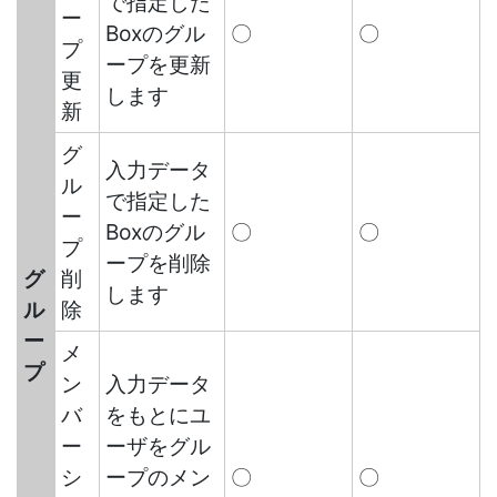
で指定した
ー
Boxのグル
〇
〇
プ
ープを更新
更
します
新
グ
入力データ
ル
で指定した
ー
Boxのグル
〇
〇
プ
ープを削除
グ
削
します
ル
除
ー
メ
プ
ン
入力データ
バ
をもとにユ
ー
ーザをグル
シ
ープのメン
〇
〇