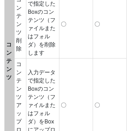
で指定した
ン
Boxのコン
テ
テンツ（フ
ン
〇
〇
ァイルまた
ツ
はフォル
削
コ
ダ）を削除
除
ン
します
テ
コ
ン
ン
入力データ
ツ
テ
で指定した
ン
Boxのコン
ツ
テンツ（フ
ア
ァイルまた
〇
〇
ッ
はフォル
プ
ダ）をBox
ロ
にアップロ