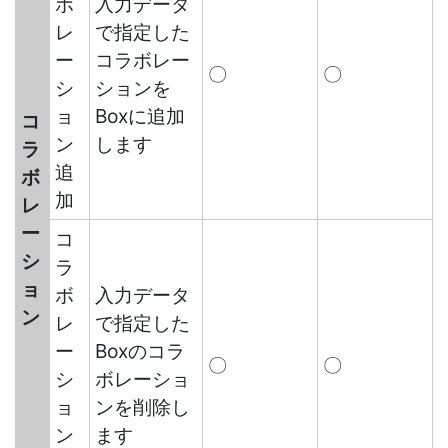
ボ
入力データ
レ
で指定した
ー
コラボレー
〇
〇
シ
ションを
ョ
Boxに追加
コ
ン
します
ラ
追
ボ
加
レ
ー
コ
シ
ラ
ョ
ボ
入力データ
ン
レ
で指定した
ー
Boxのコラ
〇
〇
シ
ボレーショ
ョ
ンを削除し
ン
ます