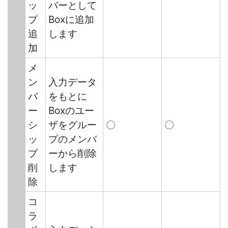
ッ
バーとして
プ
Boxに追加
追
します
加
メ
ン
入力データ
バ
をもとに
ー
Boxのユー
シ
ザをグルー
〇
〇
ッ
プのメンバ
プ
ーから削除
削
します
除
コ
ラ