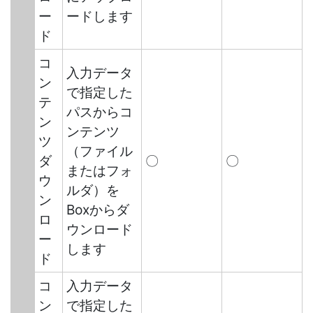
ー
ードします
ド
コ
入力データ
ン
で指定した
テ
パスからコ
ン
ンテンツ
ツ
（ファイル
ダ
〇
〇
またはフォ
ウ
ルダ）を
ン
Boxからダ
ロ
ウンロード
ー
します
ド
コ
入力データ
ン
で指定した