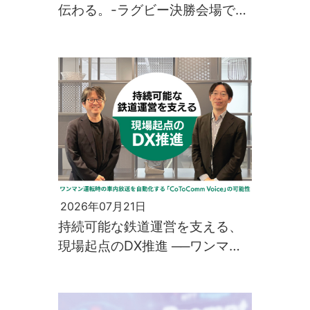
伝わる。-ラグビー決勝会場で生
まれた、先端技術との出会い-
2026年07月21日
持続可能な鉄道運営を支える、
現場起点のDX推進 ──ワンマン
運転時の車内放送を自動化する
「CoToComm Voice」の可能性