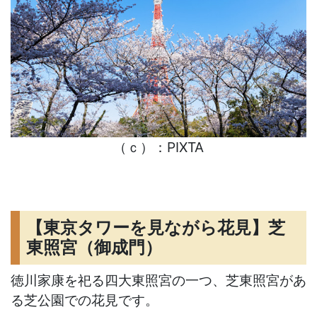
（ｃ）：PIXTA
【東京タワーを見ながら花見】芝
東照宮（御成門）
徳川家康を祀る四大東照宮の一つ、芝東照宮があ
る芝公園での花見です。