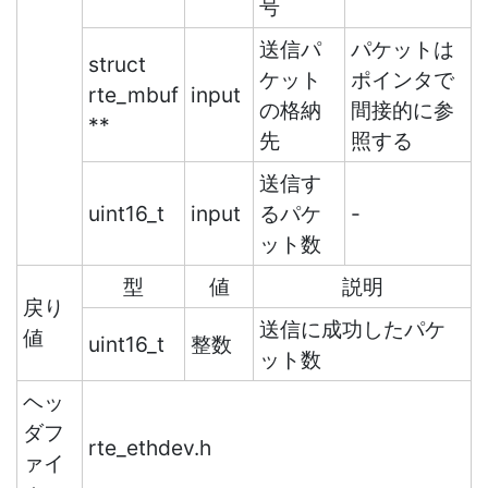
号
送信パ
パケットは
struct
ケット
ポインタで
rte_mbuf
input
の格納
間接的に参
**
先
照する
送信す
uint16_t
input
るパケ
-
ット数
型
値
説明
戻り
送信に成功したパケ
値
uint16_t
整数
ット数
ヘッ
ダフ
rte_ethdev.h
ァイ