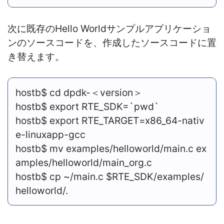
次に既存のHello Worldサンプルアプリケーショ
ンのソースコードを、作成したソースコードに置
き替えます。
hostb$ cd dpdk-＜version＞
hostb$ export RTE_SDK=`pwd`
hostb$ export RTE_TARGET=x86_64-nativ
e-linuxapp-gcc
hostb$ mv examples/helloworld/main.c ex
amples/helloworld/main_org.c
hostb$ cp ~/main.c $RTE_SDK/examples/
helloworld/.