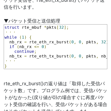
ケット受信を、rte_eth_tx_burst()でパケット送
信を行います。
▼パケット受信と送信処理
struct
 rte_mbuf 
*
pkts
[
32
];
・・・
while
(
1
)
{
  nb_rx 
=
 rte_eth_rx_burst
(
0
,
0
,
 pkts
,
32
);
if
(
nb_rx 
<=
0
)
continue
;
  nb_tx 
=
 rte_eth_tx_burst
(
0
,
0
,
 pkts
,
 nb_r
・・・
}
rte_eth_rx_burst()の返り値は「取得した受信パ
ケット数」です。プログラム例では、受信パケッ
トがなかった(戻り値が0)の場合すぐに再度パケ
ット受信の確認を行い、受信パケットがある場合