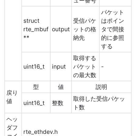
ュー番号
パケット
struct
受信パケ
はポイン
rte_mbuf
output
ットの格
タで間接
**
納先
的に参照
する
取得する
uint16_t
input
パケット
-
の最大数
型
値
説明
戻り
取得した受信パケッ
値
uint16_t
整数
ト数
ヘッ
ダフ
rte_ethdev.h