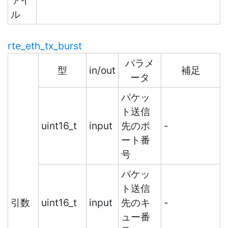
ァイ
ル
rte_eth_tx_burst
パラメ
型
in/out
補足
ータ
パケッ
ト送信
uint16_t
input
先のポ
-
ート番
号
パケッ
ト送信
引数
uint16_t
input
先のキ
-
ュー番