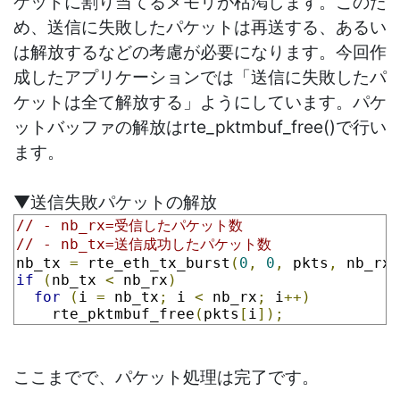
ケットに割り当てるメモリが枯渇します。このた
め、送信に失敗したパケットは再送する、あるい
は解放するなどの考慮が必要になります。今回作
成したアプリケーションでは「送信に失敗したパ
ケットは全て解放する」ようにしています。パケ
ットバッファの解放はrte_pktmbuf_free()で行い
ます。
▼送信失敗パケットの解放
// - nb_rx=受信したパケット数
// - nb_tx=送信成功したパケット数
nb_tx 
=
 rte_eth_tx_burst
(
0
,
0
,
 pkts
,
 nb_rx
)
if
(
nb_tx 
<
 nb_rx
)
for
(
i 
=
 nb_tx
;
 i 
<
 nb_rx
;
 i
++)
    rte_pktmbuf_free
(
pkts
[
i
]);
ここまでで、パケット処理は完了です。