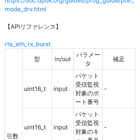
https://doc.dpdk.org/guides/prog_guide/poll_
mode_drv.html
【APIリファレンス】
rte_eth_rx_burst
パラメー
型
in/out
補足
タ
パケット
受信監視
uint16_t
input
-
対象のポ
ート番号
パケット
受信監視
uint16_t
input
-
対象のキ
引数