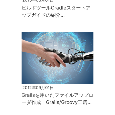
2013年03月01日
ビルドツールGradleスタートア
ップガイドの紹介
「Grails/Groovy工房vol.2」[前
編]
2012年09月01日
Grailsを用いたファイルアップロ
ーダ作成「Grails/Groovy工房
vol.1」