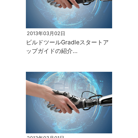
2013年03月02日
ビルドツールGradleスタートア
ップガイドの紹介
「Grails/Groovy工房vol.2」[後
編]