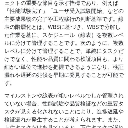
ェクトの重要な節目を示す指標であり、例えば
「性能試験完了」「ユーザ受入試験開始」などの
主要成果物の完了や工程移行の判断基準です。線
表の階層化とは、WBSに基づき、WBSで分解し
た作業を基に、スケジュール（線表）を複数レベ
ルに分けて管理することです。次のように、複数
レベルに分けて管理することで、単純にタスクだ
けでなく、性能や品質に関わる検証項目も、より
細かい単位で進捗を把握できるようになり、検証
漏れや遅延の兆候を早期に発見することが可能で
す。
マイルストンや線表が粗いレベルでしか管理され
ていない場合、性能試験や品質検証などの重要タ
スクが見える化されないことにより、進捗遅延や
検証漏れが発生することが考えられます。また、
上位タスクだけを見ていると、下位タスクの遅れ