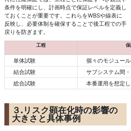
条件を明確にし、計画時点で保証レベルを定義し
ておくことが重要です。これらを
WBS
や線表に
反映し、必要体制を確保することで後工程での手
戻りを防ぎます。
工程
保
単体試験
個々のモジュール
結合試験
サブシステム間・
総合試験
本番運用を想定し
３.リスク顕在化時の影響の
大きさと具体事例