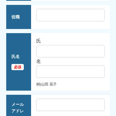
役職
氏
氏名
名
例)山田 花子
メール
アドレ