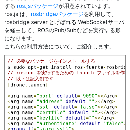
する
ros.jsパッケージ
が用意されています。
ros.js は、
rosbridgeパッケージ
を利用して、
rosbridge server と呼ばれる WebSocketサーバ
を経由して、ROSのPub/Subなどを実行する形
になります。
こちらの利用方法について、ご紹介します。
// 必要なパッケージをインストールする
$ sudo apt
-
get install ros
-
fuerte
-
rosbridg
// rosrun を実行するための launch ファイルを作
// 以下は記入例です
[
drone
.
launch
]
<
arg name
=
"port"
default
=
"9090"
></
arg
>
<
arg name
=
"address"
default
=
""
></
arg
>
<
arg name
=
"ssl"
default
=
"false"
></
arg
>
<
arg name
=
"certfile"
default
=
""
></
arg
>
<
arg name
=
"keyfile"
default
=
""
></
arg
>
<
arg name
=
"authenticate"
default
=
"false"
><
<
group
if
=
"$(arg ssl)"
>