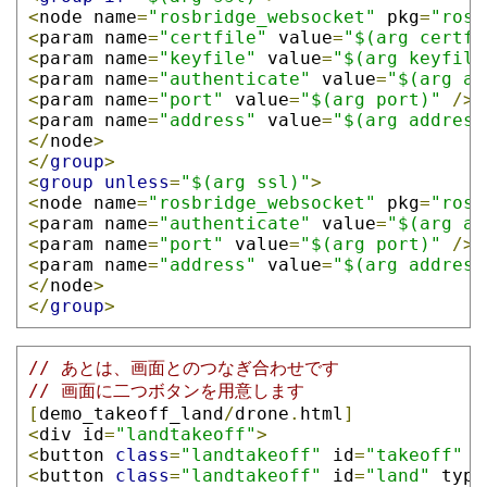
<
node name
=
"rosbridge_websocket"
 pkg
=
"rosb
<
param name
=
"certfile"
 value
=
"$(arg certfi
<
param name
=
"keyfile"
 value
=
"$(arg keyfile
<
param name
=
"authenticate"
 value
=
"$(arg au
<
param name
=
"port"
 value
=
"$(arg port)"
/>
<
param name
=
"address"
 value
=
"$(arg address
</
node
>
</
group
>
<
group
unless
=
"$(arg ssl)"
>
<
node name
=
"rosbridge_websocket"
 pkg
=
"rosb
<
param name
=
"authenticate"
 value
=
"$(arg au
<
param name
=
"port"
 value
=
"$(arg port)"
/>
<
param name
=
"address"
 value
=
"$(arg address
</
node
>
</
group
>
// あとは、画面とのつなぎ合わせです
// 画面に二つボタンを用意します
[
demo_takeoff_land
/
drone
.
html
]
<
div id
=
"landtakeoff"
>
<
button 
class
=
"landtakeoff"
 id
=
"takeoff"
 t
<
button 
class
=
"landtakeoff"
 id
=
"land"
 type