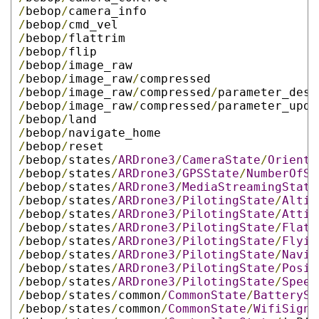
/
bebop
/
camera_info
/
bebop
/
cmd_vel
/
bebop
/
flattrim
/
bebop
/
flip
/
bebop
/
image_raw
/
bebop
/
image_raw
/
compressed
/
bebop
/
image_raw
/
compressed
/
parameter_desc
/
bebop
/
image_raw
/
compressed
/
parameter_upda
/
bebop
/
land
/
bebop
/
navigate_home
/
bebop
/
reset
/
bebop
/
states
/
ARDrone3
/
CameraState
/
Orienta
/
bebop
/
states
/
ARDrone3
/
GPSState
/
NumberOfSa
/
bebop
/
states
/
ARDrone3
/
MediaStreamingState
/
bebop
/
states
/
ARDrone3
/
PilotingState
/
Altit
/
bebop
/
states
/
ARDrone3
/
PilotingState
/
Attit
/
bebop
/
states
/
ARDrone3
/
PilotingState
/
FlatT
/
bebop
/
states
/
ARDrone3
/
PilotingState
/
Flyin
/
bebop
/
states
/
ARDrone3
/
PilotingState
/
Navig
/
bebop
/
states
/
ARDrone3
/
PilotingState
/
Posit
/
bebop
/
states
/
ARDrone3
/
PilotingState
/
Speed
/
bebop
/
states
/
common
/
CommonState
/
BatterySt
/
bebop
/
states
/
common
/
CommonState
/
WifiSigna