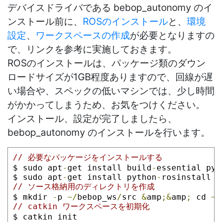
デバイスドライバである bebop_autonomy のイ
ンストール前に、
ROS
のインストール
と、
環境
設定
、
ワークスペースの作成
が必要となりますの
で、リンクを参考に実施しておきます。
ROSのインストールは、パッケージ類のダウン
ロードサイズが1GB程度ありますので、回線が遅
い場合や、スペックの低いマシンでは、少し時間
がかかってしまうため、お気をつけください。
インストール、設定が完了しましたら、
bebop_autonomy のインストールを行います。
// 必要なパッケージをインストールする
$ sudo apt
-
get install build
-
essential pyt
$ sudo apt
-
get install python
-
rosinstall
// ソース格納用のディレクトリを作成
$ mkdir 
-
p 
~/
bebop_ws
/
src 
&
amp
;&
amp
;
 cd 
~/
// catkin ワークスペースを初期化
$ catkin init