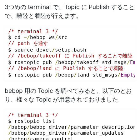
3つめの terminal で、Topic に Publish すること
で、離陸と着陸が行えます。
/* terminal 3 */
$ cd 
~/
bebop_ws
/
src
// path を通す
$ source devel
/
setup
.
bash
// /bebop/takeoff に Publish することで離陸
$ rostopic pub 
/
bebop
/
takeoff std_msgs
/
Emp
// /bebop/land に Publish することで着陸
$ rostopic pub 
/
bebop
/
land std_msgs
/
Empty
bebop 用の Topic を調べてみると、以下のとお
り、様々な Topic が用意されておりました。
/* terminal 3 */
$ rostopic list
/
bebop
/
bebop_driver
/
parameter_descriptions
/
bebop
/
bebop_driver
/
parameter_updates
/
bebop
/
camera_control