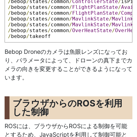
/
bebop
/
states
/
common
/
ControllerState
/
isPil
/
bebop
/
states
/
common
/
FlightPlanState
/
Avail
/
bebop
/
states
/
common
/
FlightPlanState
/
Compo
/
bebop
/
states
/
common
/
MavlinkState
/
MavlinkF
/
bebop
/
states
/
common
/
MavlinkState
/
MavlinkP
/
bebop
/
states
/
common
/
OverHeatState
/
OverHea
/
bebop
/
takeoff
Bebop Droneのカメラは魚眼レンズになってお
り、パラメータによって、ドローンの真下までカ
メラの向きを変更することができるようになって
います。
ブラウザからのROSを利用
した制御
ROS
には、ブラウザからROSによる制御を可能
とするため、JavaScriptを利用して制御可能と