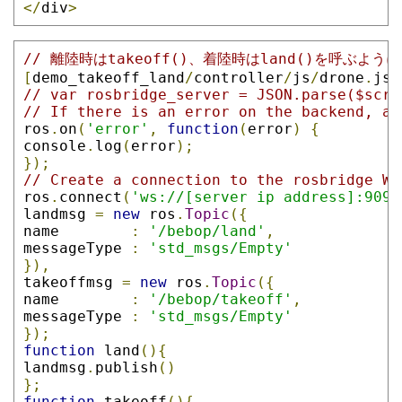
</
div
>
// 離陸時はtakeoff()、着陸時はland()を呼ぶよ
[
demo_takeoff_land
/
controller
/
js
/
drone
.
js
]
// var rosbridge_server = JSON.parse($scri
// If there is an error on the backend, an
ros
.
on
(
'error'
,
function
(
error
)
{
console
.
log
(
error
);
});
// Create a connection to the rosbridge We
ros
.
connect
(
'ws://[server ip address]:9090
landmsg 
=
new
 ros
.
Topic
({
name        
:
'/bebop/land'
,
messageType 
:
'std_msgs/Empty'
}),
takeoffmsg 
=
new
 ros
.
Topic
({
name        
:
'/bebop/takeoff'
,
messageType 
:
'std_msgs/Empty'
});
function
 land
(){
landmsg
.
publish
()
};
function
 takeoff
(){