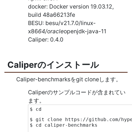
docker: Docker version 19.03.12,
build 48a66213fe
BESU: besu/v21.7.0/linux-
x86
64/oracle
openjdk-java-11
Caliper: 0.4.0
Caliperのインストール
Caliper-benchmarksをgit cloneします。
Caliperのサンプルコードが含まれてい
ます。
$ cd
$ git clone https://github.com/hyp
$ cd caliper-benchmarks