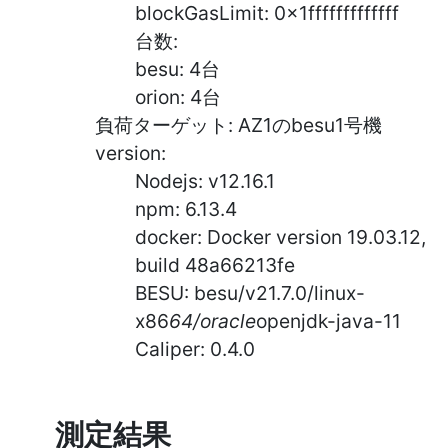
blockGasLimit: 0x1fffffffffffff
台数:
besu: 4台
orion: 4台
負荷ターゲット: AZ1のbesu1号機
version:
Nodejs: v12.16.1
npm: 6.13.4
docker: Docker version 19.03.12,
build 48a66213fe
BESU: besu/v21.7.0/linux-
x86
64/oracle
openjdk-java-11
Caliper: 0.4.0
測定結果