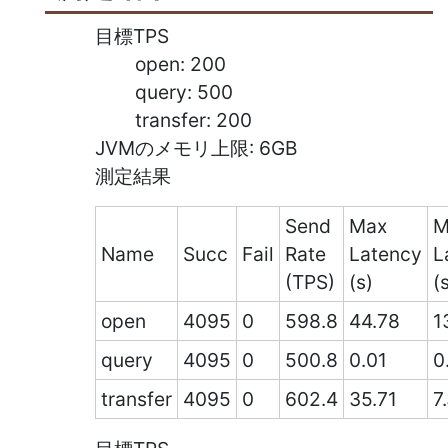
目標TPS
open: 200
query: 500
transfer: 200
JVMのメモリ上限: 6GB
測定結果
Send
Max
M
Name
Succ
Fail
Rate
Latency
L
(TPS)
(s)
(
open
4095
0
598.8
44.78
1
query
4095
0
500.8
0.01
0
transfer
4095
0
602.4
35.71
7