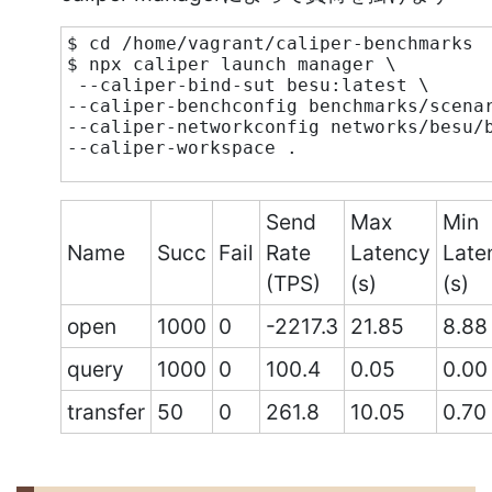
$ cd /home/vagrant/caliper-benchmarks 
$ npx caliper launch manager \ 
 --caliper-bind-sut besu:latest \
--caliper-benchconfig benchmarks/scena
--caliper-networkconfig networks/besu/
--caliper-workspace .
Send
Max
Min
Name
Succ
Fail
Rate
Latency
Late
(TPS)
(s)
(s)
open
1000
0
-2217.3
21.85
8.88
query
1000
0
100.4
0.05
0.00
transfer
50
0
261.8
10.05
0.70