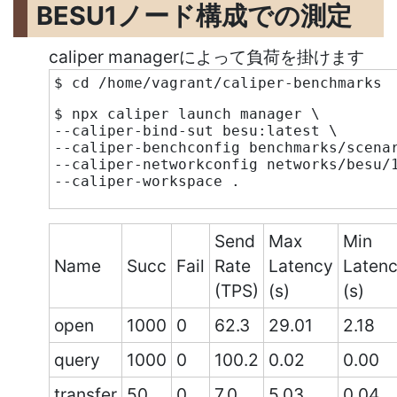
BESU1ノード構成での測定
caliper managerによって負荷を掛けます
$ cd /home/vagrant/caliper-benchmarks
$ npx caliper launch manager \
--caliper-bind-sut besu:latest \
--caliper-benchconfig benchmarks/scena
--caliper-networkconfig networks/besu/
--caliper-workspace .
Send
Max
Min
Name
Succ
Fail
Rate
Latency
Laten
(TPS)
(s)
(s)
open
1000
0
62.3
29.01
2.18
query
1000
0
100.2
0.02
0.00
transfer
50
0
7.0
5.03
0.04