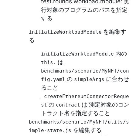
test.rounds.workload.module: 実
行対象のプログラムのパスを指定
する
を編集す
initializeWorkloadModule
る
内の
initializeWorkloadModule
は、
this.
benchmarks/scenario/MyNFT/con
の
に合わせ
fig.yaml
simpleArgs
ること
_createEthereumConnectorReque
の
は 測定対象のコン
st
contract
トラクト名を指定すること
benchmarks/scenario/MyNFT/utils/s
を編集する
imple-state.js