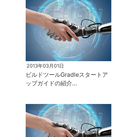
2013年03月01日
ビルドツールGradleスタートア
ップガイドの紹介
「Grails/Groovy工房vol.2」[前
編]