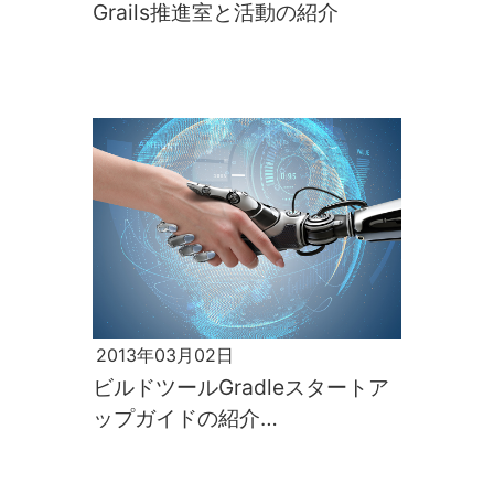
Grails推進室と活動の紹介
2013年03月02日
ビルドツールGradleスタートア
ップガイドの紹介
「Grails/Groovy工房vol.2」[後
編]