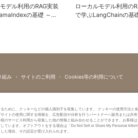
モデル利用のRAG実装
ローカルモデル利用のR
amaIndexの基礎 ～
で学ぶLangChainの基
用入門5回～
活用入門4回～
り組み
サイトのご利用
Cookies等の利用について
るために、クッキーなどの個人識別子を収集しています。 クッキーの使用方法と
ブサイトの使用に関する情報を、広告配信や分析を行うパートナーへ販売または共有
客様のサービス利用から収集した他の情報と組み合わせることができます。お客様は
ウトをする場合は「Do Not Sell or Share My Personal Informa