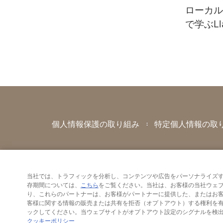
ローカル
で学ぶLl
LLM活
個人情報保護の取り組み
特定個人情報の取
当社では、トラフィックを分析し、コンテンツや広告をパーソナライズす
存期間については、
こちら
をご覧ください。当社は、お客様の当社ウェ
り、これらのパートナーは、お客様がパートナーに提供した、またはお
客様に関する情報の販売または共有を拒否（オプトアウト）する権利を有しています。オプトア
クッキーポリシー