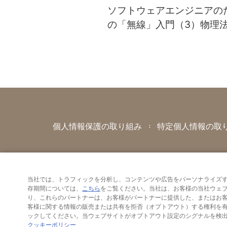
ソフトウェアエンジニアの
の「無線」入門（3）物理
すべてを支配するのが電波
界
個人情報保護の取り組み
特定個人情報の取
当社では、トラフィックを分析し、コンテンツや広告をパーソナライズす
存期間については、
こちら
をご覧ください。当社は、お客様の当社ウェ
り、これらのパートナーは、お客様がパートナーに提供した、またはお
客様に関する情報の販売または共有を拒否（オプトアウト）する権利を有しています。オプトア
クッキーポリシー