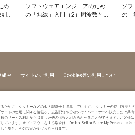
ため
ソフトウェアエンジニアのため
ソフ
法則が
の「無線」入門（2）周波数と伝
の「
の世
わりやすさ、そして通信速度
波っ
り組み
サイトのご利用
Cookies等の利用について
るために、クッキーなどの個人識別子を収集しています。 クッキーの使用方法と
ブサイトの使用に関する情報を、広告配信や分析を行うパートナーへ販売または共有
客様のサービス利用から収集した他の情報と組み合わせることができます。お客様は
ウトをする場合は「Do Not Sell or Share My Personal Informa