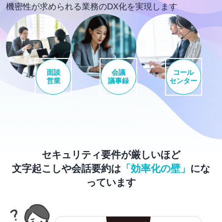
機密性が求められる業務のDX化を実現します
面談
会議
コール
営業
議事録
センター
セキュリティ要件が厳しいほど
文字起こしや会話要約は
「効率化の壁」
にな
っています