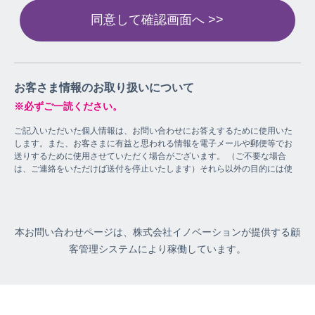
お客さま情報のお取り扱いについて
※必ずご一読ください。
ご記入いただいた個人情報は、お問い合わせにお答えするために使用いた
します。また、お客さまに有益と思われる情報を電子メールや郵便等でお
送りするために使用させていただく場合がございます。 （ご不要な場合
は、ご連絡をいただけば送付を停止いたします）それら以外の目的には使
用せず、またお客さまの承諾なく第三者に開示・提供しないよう、適切に
管理いたします。 尚、お客さまの個人情報と紐付けたWeb閲覧履歴も取
得しております。
個人情報の取り扱いに関する上記以外の事項に関しましては、
こちら
をご
本お問い合わせページは、株式会社イノベーションが提供する顧
確認ください。
客管理システムにより稼働しています。