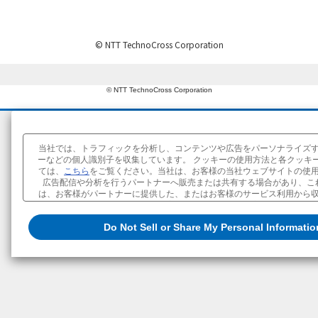
©
NTT TechnoCross Corporation
© NTT TechnoCross Corporation
当社では、トラフィックを分析し、コンテンツや広告をパーソナライズ
ーなどの個人識別子を収集しています。 クッキーの使用方法と各クッキ
ては、
こちら
をご覧ください。当社は、お客様の当社ウェブサイトの使
広告配信や分析を行うパートナーへ販売または共有する場合があり、こ
は、お客様がパートナーに提供した、またはお客様のサービス利用から
組み合わせることができます。お客様は、当社によるお客様に関する情
を拒否（オプトアウト）する権利を有しています。オプトアウトをする場合は「D
Do Not Sell or Share My Personal Informatio
or Share My Personal Information」 をクリックしてください。当
クッキーポリシー
販売または共有の設定を変更する