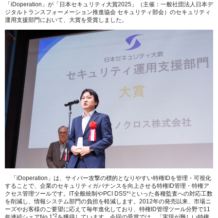
「iDoperation」が「日本セキュリティ大賞2025」（主催：一般社団法人日本デ
ジタルトランスフォーメーション推進協会 セキュリティ部会）のセキュリティ
運用支援部門において、大賞を受賞しました。
「iDoperation」は、サイバー攻撃の標的となりやすい特権IDを管理・可視化
することで、企業のセキュリティガバナンスを向上させる特権ID管理・特権ア
クセス管理ツールです。IT全般統制やPCI DSS*¹といった各種監査への対応工数
を削減し、情報システム部門の負担を軽減します。2012年の発売以来、市場ニ
ーズやお客様のご要望に応えて毎年進化しており、特権ID管理ツール分野で11
*2
年連続シェアNo.1
を獲得しています。今回の受賞では、「実現が難しい特権