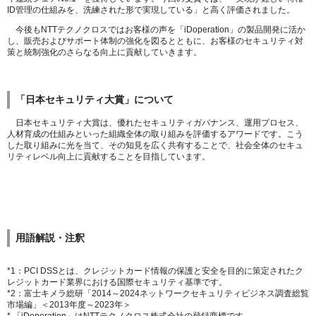
ID管理の仕組みを、洗練された形で実現している」と高く評価されました。
今後もNTTテクノクロスではお客様の声を「iDoperation」の製品開発に活か
し、販売およびサポート体制の強化を図るとともに、お客様のセキュリティ対
策と統制強化のさらなる向上に貢献していきます。
「日本セキュリティ大賞」について
日本セキュリティ大賞は、優れたセキュリティガバナンス、運用プロセス、
人材育成の仕組みといった組織全体の取り組みを評価するアワードです。こう
した取り組みに光を当て、その知見を広く共有することで、社会全体のセキュ
リティレベル向上に貢献することを目指しています。
用語解説・注釈
*1：PCI DSSとは、クレジットカード情報の保護と安全を目的に策定されたク
レジットカード業界における国際セキュリティ基準です。
*2：富士キメラ総研「2014～2024ネットワークセキュリティビジネス調査総覧
市場編」＜2013年度～2023年＞