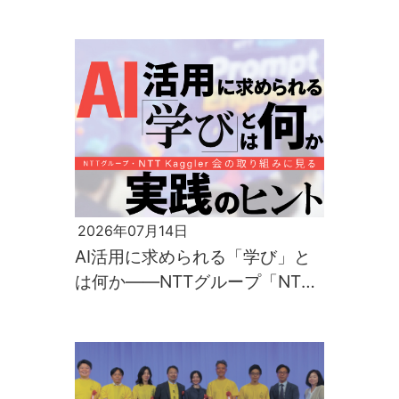
運転時の車内放送を自動化する
「CoToComm Voice」の可能性
2026年07月14日
AI活用に求められる「学び」と
は何か――NTTグループ「NTT
Kaggler会」の取り組みに見る実
践のヒント