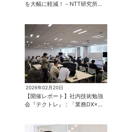
を大幅に軽減！－NTT研究所の
技術を軸に課題解決に取り組む
NTTテクノクロス－
2026年02月20日
【開催レポート】社内技術勉強
会『テクトレ』：「業務DX×生
成AI」「AIとの協業を支える自
動テスト」