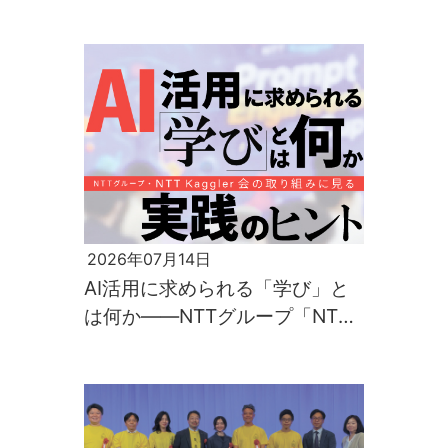
運転時の車内放送を自動化する
「CoToComm Voice」の可能性
2026年07月14日
AI活用に求められる「学び」と
は何か――NTTグループ「NTT
Kaggler会」の取り組みに見る実
践のヒント