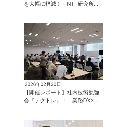
を大幅に軽減！－NTT研究所の
技術を軸に課題解決に取り組む
NTTテクノクロス－
2026年02月20日
【開催レポート】社内技術勉強
会『テクトレ』：「業務DX×生
成AI」「AIとの協業を支える自
動テスト」