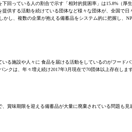
下回っている人の割合で示す「相対的貧困率」は15.8%（厚生
を提供する活動を続けている団体など様々な団体が、全国で日々
しかし、複数の企業が抱える備蓄品をシステム的に把握し、N
いる施設や人々に 食品を届ける活動をしているのがフードバ
ンクは、年々増え続け2017年3月現在で70団体以上存在しま
で、賞味期限を迎える備蓄品が大量に廃棄されている問題も見