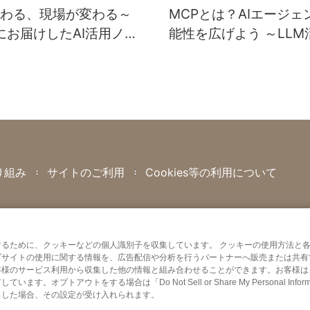
わる、現場が変わる～
MCPとは？AIエージェ
年にお届けしたAI活用ノウ
能性を広げよう ～LLM
算
13回～
り組み
サイトのご利用
Cookies等の利用について
るために、クッキーなどの個人識別子を収集しています。 クッキーの使用方法と
ブサイトの使用に関する情報を、広告配信や分析を行うパートナーへ販売または共有
客様のサービス利用から収集した他の情報と組み合わせることができます。お客様は
ウトをする場合は「Do Not Sell or Share My Personal Informa