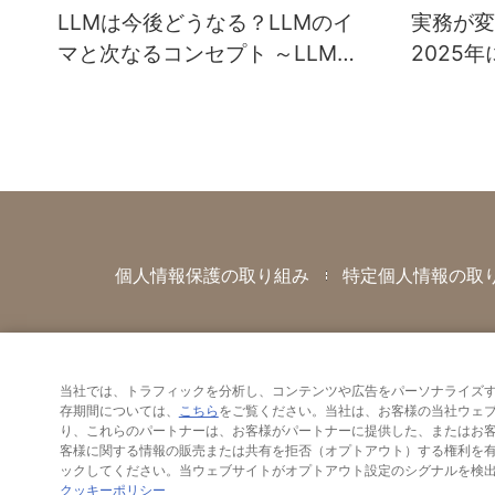
LLMは今後どうなる？LLMのイ
実務が変
マと次なるコンセプト ～LLM活
2025
用入門14回～
ハウ総決
個人情報保護の取り組み
特定個人情報の取
当社では、トラフィックを分析し、コンテンツや広告をパーソナライズす
存期間については、
こちら
をご覧ください。当社は、お客様の当社ウェ
り、これらのパートナーは、お客様がパートナーに提供した、またはお
客様に関する情報の販売または共有を拒否（オプトアウト）する権利を有しています。オプトア
クッキーポリシー